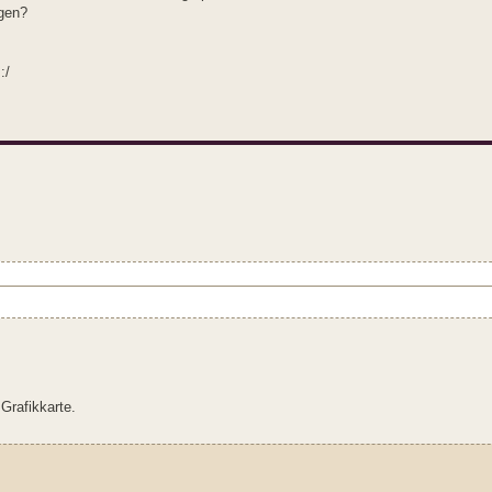
egen?
:/
Grafikkarte.