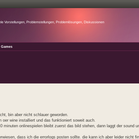
ele Vorstellungen, Problemstellungen, Problemlösungen, Diskussionen
r Games
ht, bin aber nicht schlauer geworden.
r wine installiert und das funktioniert soweit auch.
 minuten onlinespielen bleibt zuerst das bild stehen, dann laggt der sound und
wiesen, dass ich die errorlogs posten sollte. die kann ich aber leider nicht fi