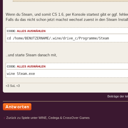
Wenn du Steam, und somit CS 1.6, per Konsole startest gibt er ggf. fehle
Falls du das nicht schon jetzt machst wechsel zuerst in den Steam Installa
CODE:
ALLES AUSWÄHLEN
cd /home/BENUTZERNAME/.wine/drive_c/Programme/Steam
..und starte Steam danach mit,
CODE:
ALLES AUSWÄHLEN
wine Steam.exe
<3 SuL <3
Beiträge der le
Antwort schreiben
Zurück zu Spiele unter WINE, Cedega & CrossOver Games