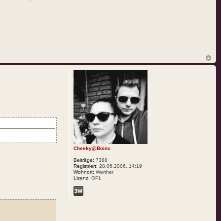
Cheeky@Boinc
Beiträge:
7388
Registriert:
28.06.2006, 14:19
Wohnort:
Werther
Lizenz:
GPL