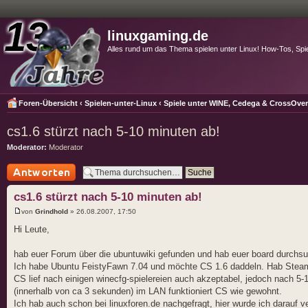
linuxgaming.de
Alles rund um das Thema spielen unter Linux! How-Tos, Spi
Foren-Übersicht
‹
Spielen-unter-Linux
‹
Spiele unter WINE, Cedega & CrossOve
cs1.6 stürzt nach 5-10 minuten ab!
Moderator:
Moderator
Antwort schreiben
cs1.6 stürzt nach 5-10 minuten ab!
von
Grindhold
» 26.08.2007, 17:50
Hi Leute,
hab euer Forum über die ubuntuwiki gefunden und hab euer board durchsuc
Ich habe Ubuntu FeistyFawn 7.04 und möchte CS 1.6 daddeln. Hab Steam oe
CS lief nach einigen winecfg-spielereien auch akzeptabel, jedoch nach 5-10
(innerhalb von ca 3 sekunden) im LAN funktioniert CS wie gewohnt.
Ich hab auch schon bei linuxforen.de nachgefragt, hier wurde ich darauf ver