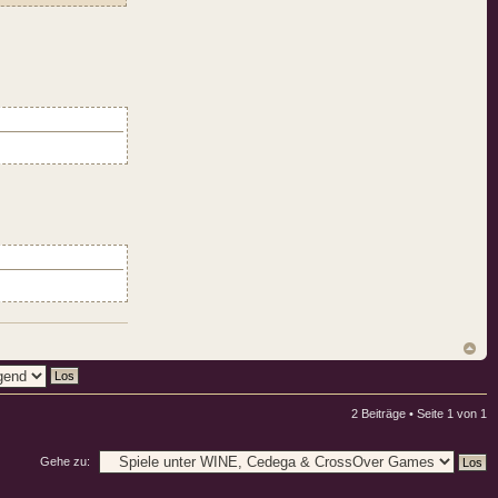
2 Beiträge • Seite
1
von
1
Gehe zu: