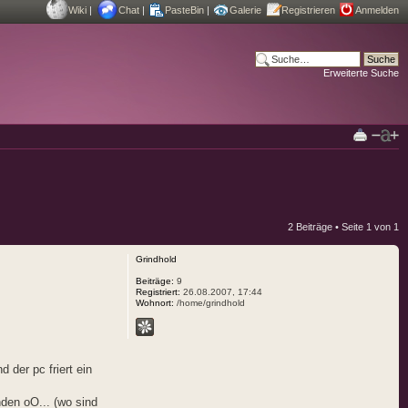
Wiki
|
Chat
|
PasteBin
|
Galerie
Registrieren
Anmelden
Erweiterte Suche
2 Beiträge • Seite
1
von
1
Grindhold
Beiträge:
9
Registriert:
26.08.2007, 17:44
Wohnort:
/home/grindhold
 der pc friert ein
nden oO... (wo sind