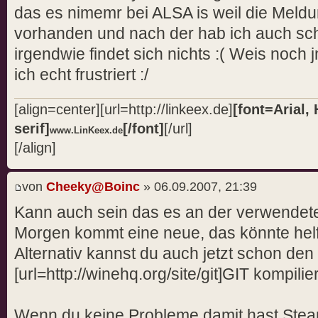
das es nimemr bei ALSA is weil die Meldun
vorhanden und nach der hab ich auch sc
irgendwie findet sich nichts :( Weis noc
ich echt frustriert :/
[align=center][url=http://linkeex.de]
[font=Arial, 
serif]
[/font]
[/url]
www.LinKeex.de
[/align]
von
Cheeky@Boinc
» 06.09.2007, 21:39
Kann auch sein das es an der verwendete
Morgen kommt eine neue, das könnte hel
Alternativ kannst du auch jetzt schon den
[url=http://winehq.org/site/git]GIT kompilier
Wenn du keine Probleme damit hast Stea