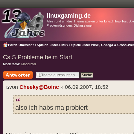
linuxgaming.de
Alles rund um das Thema spielen unter Linux! How-Tos, Spie
Problemlösungen, Diskussionen
Foren-Übersicht
‹
Spielen-unter-Linux
‹
Spiele unter WINE, Cedega & CrossOve
Cs:S Probleme beim Start
Moderator:
Moderator
Antwort schreiben
von
Cheeky@Boinc
» 06.09.2007, 18:52
also ich habs ma probiert