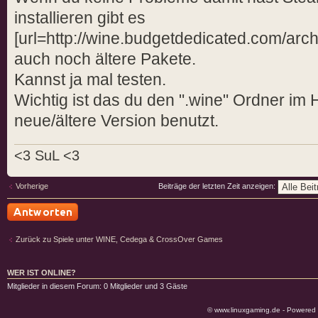
installieren gibt es
[url=http://wine.budgetdedicated.com/archi
auch noch ältere Pakete.
Kannst ja mal testen.
Wichtig ist das du den ".wine" Ordner im
neue/ältere Version benutzt.
<3 SuL <3
Vorherige
Beiträge der letzten Zeit anzeigen:
Antwort schreiben
Zurück zu Spiele unter WINE, Cedega & CrossOver Games
WER IST ONLINE?
Mitglieder in diesem Forum: 0 Mitglieder und 3 Gäste
© www.linuxgaming.de - Powered