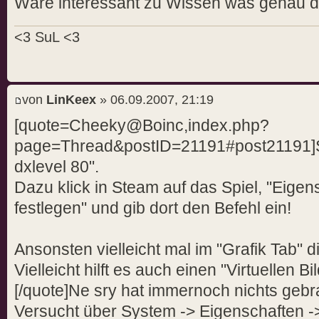
Wäre interessant zu Wissen was genau du 
<3 SuL <3
von
LinKeex
» 06.09.2007, 21:19
[quote=Cheeky@Boinc,index.php?
page=Thread&postID=21191#post21191]Sta
dxlevel 80".
Dazu klick in Steam auf das Spiel, "Eigen
festlegen" und gib dort den Befehl ein!
Ansonsten vielleicht mal im "Grafik Tab" d
Vielleicht hilft es auch einen "Virtuellen 
[/quote]Ne sry hat immernoch nichts gebr
Versucht über System -> Eigenschaften 