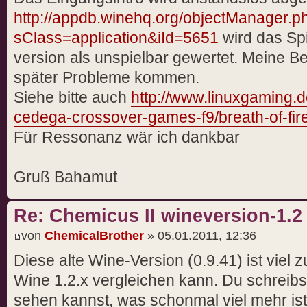
http://appdb.winehq.org/objectManager.p
sClass=application&iId=5651
wird das Spi
version als unspielbar gewertet. Meine Bef
später Probleme kommen.
Siehe bitte auch
http://www.linuxgaming.d
cedega-crossover-games-f9/breath-of-fir
Für Ressonanz wär ich dankbar
Gruß Bahamut
Re: Chemicus II wineversion-1.2
von
ChemicalBrother
» 05.01.2011, 12:36
Diese alte Wine-Version (0.9.41) ist viel z
Wine 1.2.x vergleichen kann. Du schreibst
sehen kannst, was schonmal viel mehr ist,