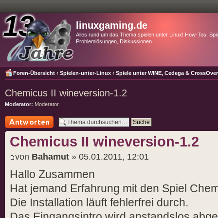
linuxgaming.de
Alles rund um das Thema spielen unter Linux! How-Tos, Spie
Problemlösungen, Diskussionen
Foren-Übersicht
‹
Spielen-unter-Linux
‹
Spiele unter WINE, Cedega & CrossOve
Chemicus II wineversion-1.2
Moderator:
Moderator
Antwort schreiben
Chemicus II wineversion-1.2
von
Bahamut
» 05.01.2011, 12:01
Hallo Zusammen
Hat jemand Erfahrung mit den Spiel Chem
Die Installation läuft fehlerfrei durch.
Das Eingangsintro wird anstandslos abges