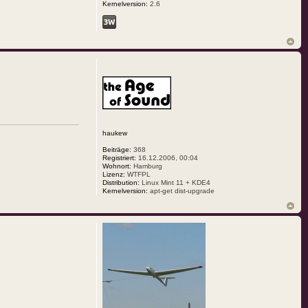
Kernelversion:
2.6
haukew
Beiträge:
368
Registriert:
16.12.2006, 00:04
Wohnort:
Hamburg
Lizenz:
WTFPL
Distribution:
Linux Mint 11 + KDE4
Kernelversion:
apt-get dist-upgrade