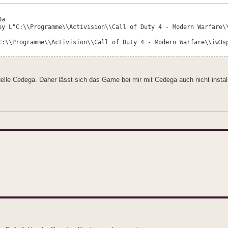
0a
by L"C:\\Programme\\Activision\\Call of Duty 4 - Modern Warfare\
C:\\Programme\\Activision\\Call of Duty 4 - Modern Warfare\\iw3s
tuelle Cedega. Daher lässt sich das Game bei mir mit Cedega auch nicht install