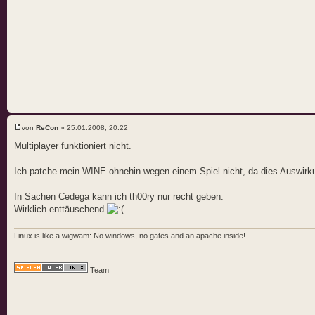
von
ReCon
» 25.01.2008, 20:22
Multiplayer funktioniert nicht.
Ich patche mein WINE ohnehin wegen einem Spiel nicht, da dies Auswirk
In Sachen Cedega kann ich th00ry nur recht geben.
Wirklich enttäuschend
Linux is like a wigwam: No windows, no gates and an apache inside!
_________________
Team