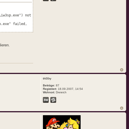
\iw3sp.exe") not
p.exe" failed,
ieren.
th00ry
Beiträge:
87
Registriert:
18.09.2007, 14:54
Wohnort:
Dreieich