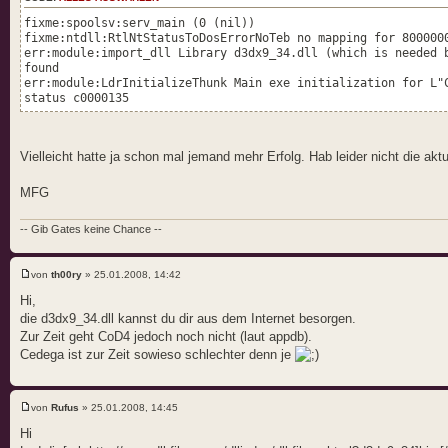
fixme:spoolsv:serv_main (0 (nil))
fixme:ntdll:RtlNtStatusToDosErrorNoTeb no mapping for 800000
err:module:import_dll Library d3dx9_34.dll (which is needed 
found
err:module:LdrInitializeThunk Main exe initialization for L"
status c0000135
Vielleicht hatte ja schon mal jemand mehr Erfolg. Hab leider nicht die ak
MFG
-- Gib Gates keine Chance --
von
th00ry
» 25.01.2008, 14:42
Hi,
die d3dx9_34.dll kannst du dir aus dem Internet besorgen.
Zur Zeit geht CoD4 jedoch noch nicht (laut appdb).
Cedega ist zur Zeit sowieso schlechter denn je
von
Rufus
» 25.01.2008, 14:45
Hi