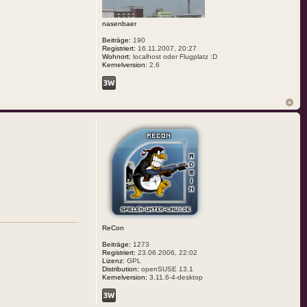
nasenbaer
Beiträge:
190
Registriert:
16.11.2007, 20:27
Wohnort:
localhost oder Flugplatz :D
Kernelversion:
2.6
ReCon
Beiträge:
1273
Registriert:
23.06.2006, 22:02
Lizenz:
GPL
Distribution:
openSUSE 13.1
Kernelversion:
3.11.6-4-desktop