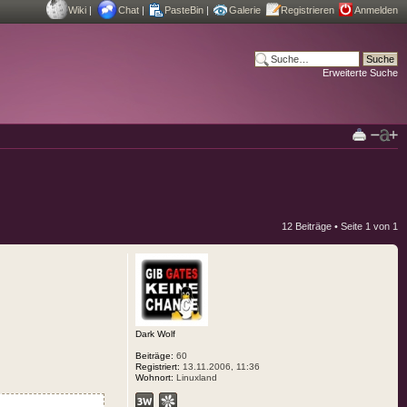
Wiki
|
Chat
|
PasteBin
|
Galerie
Registrieren
Anmelden
Erweiterte Suche
12 Beiträge • Seite
1
von
1
Dark Wolf
Beiträge:
60
Registriert:
13.11.2006, 11:36
Wohnort:
Linuxland