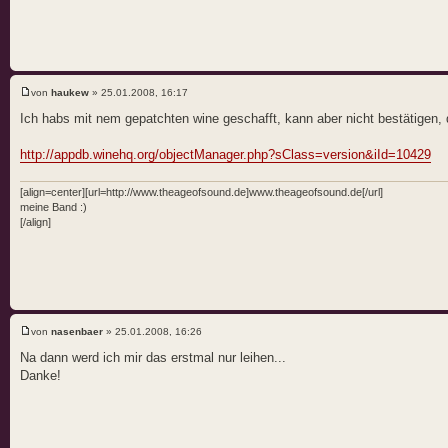
von
haukew
» 25.01.2008, 16:17
Ich habs mit nem gepatchten wine geschafft, kann aber nicht bestätigen, 
http://appdb.winehq.org/objectManager.php?sClass=version&iId=10429
[align=center][url=http://www.theageofsound.de]www.theageofsound.de[/url]
meine Band :)
[/align]
von
nasenbaer
» 25.01.2008, 16:26
Na dann werd ich mir das erstmal nur leihen...
Danke!