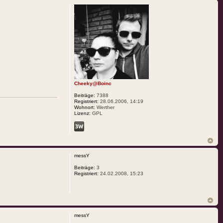
Cheeky@Boinc
Beiträge:
7388
Registriert:
28.06.2006, 14:19
Wohnort:
Werther
Lizenz:
GPL
messY
Beiträge:
3
Registriert:
24.02.2008, 15:23
messY