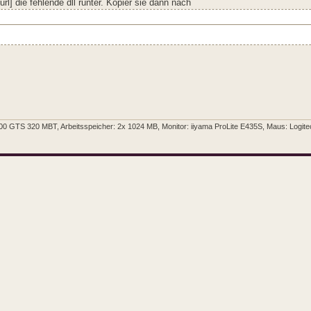
/url] die fehlende dll runter. Kopier sie dann nach
 GTS 320 MBT, Arbeitsspeicher: 2x 1024 MB, Monitor: iiyama ProLite E435S, Maus: Logitech