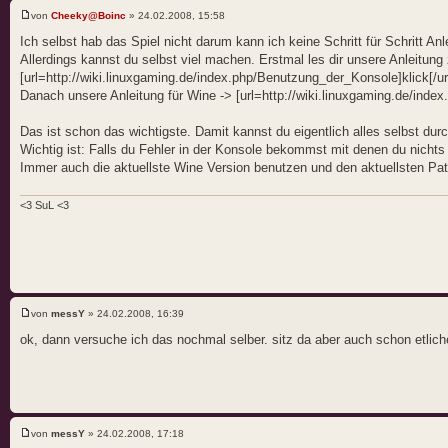
von
Cheeky@Boinc
» 24.02.2008, 15:58
Ich selbst hab das Spiel nicht darum kann ich keine Schritt für Schritt Anl
Allerdings kannst du selbst viel machen. Erstmal les dir unsere Anleitun
[url=http://wiki.linuxgaming.de/index.php/Benutzung_der_Konsole]klick[/ur
Danach unsere Anleitung für Wine -> [url=http://wiki.linuxgaming.de/index.
Das ist schon das wichtigste. Damit kannst du eigentlich alles selbst du
Wichtig ist: Falls du Fehler in der Konsole bekommst mit denen du nicht
Immer auch die aktuellste Wine Version benutzen und den aktuellsten Patc
<3 SuL <3
von
messY
» 24.02.2008, 16:39
ok, dann versuche ich das nochmal selber. sitz da aber auch schon etlic
von
messY
» 24.02.2008, 17:18