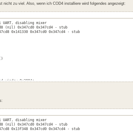
st nicht zu viel. Also, wenn ich COD4 installiere wird folgendes angezeigt:
1 UART, disabling mixer
d8 (nil) 0x347cd0 0x347cd4 - stub
47cd8 0x141330 0x347cd0 0x347cd4 - stub
()
ad window 0x3004c
ad window 0x3004c
s:
1 UART, disabling mixer
d8 (nil) 0x347cd0 0x347cd4 - stub
47cd8 0x13f348 0x347cd0 0x347cd4 - stub