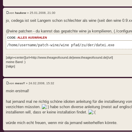
von
haukew
» 25.01.2008, 21:30
jo, cedega ist seit Langem schon schlechter als wine (seit den wine 0.9.xx
@wine patchen - du kannst das gepatchte wine ja kompilieren, (./configure
CODE:
ALLES AUSWÄHLEN
/home/username/patch-wine/wine pfad/zu/der/datei.exe
[align=center][url=http://www.theageofsound.de]www.theageofsound.de[/url]
meine Band :)
[/align]
von
messY
» 24.02.2008, 15:32
moin erstmal!
hat jemand mal ne richtig schöne idioten anleitung für die installierung vo
verzichten müssten.
habe schon diverse anleitung (meist auf englis
installieren will, dass er keine installation findet.
würde mich echt freuen, wenn mir da jemand weiterhelfen könnte.