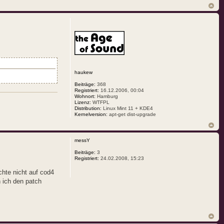
haukew
Beiträge:
368
Registriert:
16.12.2006, 00:04
Wohnort:
Hamburg
Lizenz:
WTFPL
Distribution:
Linux Mint 11 + KDE4
Kernelversion:
apt-get dist-upgrade
messY
Beiträge:
3
Registriert:
24.02.2008, 15:23
chte nicht auf cod4
 ich den patch