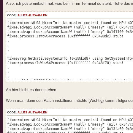
Also, ich poste einfach mal, was bei mir im Terminal so steht. Hoffe das i
CODE:
ALLES AUSWÄHLEN
fixme:mixer:ALSA_MixerInit No master control found on MPU-40
fixme:advapi:LookupAccountNameW (null) L"messy" (nil) 0x347c
fixme:advapi:LookupAccountNameW (null) L"messy" 0x141100 0x3
fixme:process:IsWow64Process (0xffffffff 0x3498dc) stub!
.
.
.
fixme:reg:GetNativeSystemInfo (0x33d1d8) using GetSystemInfo
fixme:process:IsWow64Process (0xffffffff 0x348f70) stub!
.
.
.
fixme:x11drv:X11DRV_SetWindowRgn not supported on other thre
.
Ab hier bleibt es dann stehen.
.
.
fixme:x11drv:X11DRV_SetWindowRgn not supported on other thre
Wenn man, dann den Patch installieren möchte (Wichtig) kommt folgende
fixme:process:IsWow64Process (0xffffffff 0x348efc) stub!
.
.
CODE:
ALLES AUSWÄHLEN
.
fixme:mixer:ALSA_MixerInit No master control found on MPU-40
fixme:richedit:RichEditWndProc_common WM_STYLECHANGING: stub
fixme:advapi:LookupAccountNameW (null) L"messy" (nil) 0x347c
fixme:richedit:RichEditWndProc_common WM_STYLECHANGED: stub
fixme:advapi:LookupAccountNameW (null) L"messy" 0x13fa60 0x3
fixme:richedit:RichEditWndProc_common WM_STYLECHANGING: stub