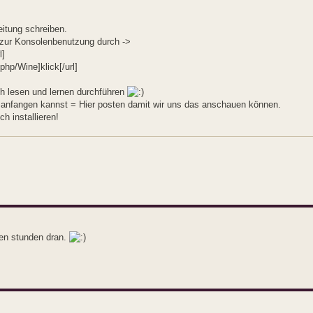
eitung schreiben.
g zur Konsolenbenutzung durch ->
l]
php/Wine]klick[/url]
rch lesen und lernen durchführen
s anfangen kannst = Hier posten damit wir uns das anschauen können.
h installieren!
hen stunden dran.