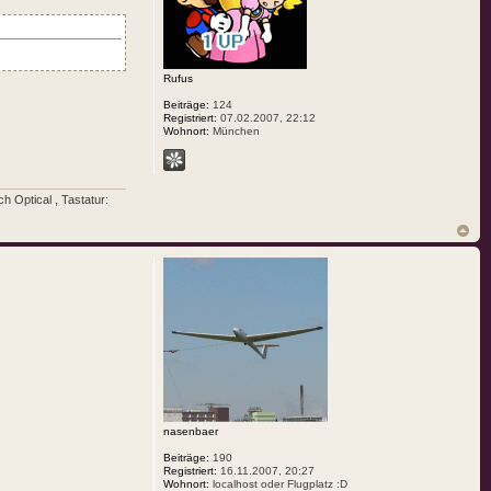
Rufus
Beiträge:
124
Registriert:
07.02.2007, 22:12
Wohnort:
München
 Optical , Tastatur:
nasenbaer
Beiträge:
190
Registriert:
16.11.2007, 20:27
Wohnort:
localhost oder Flugplatz :D