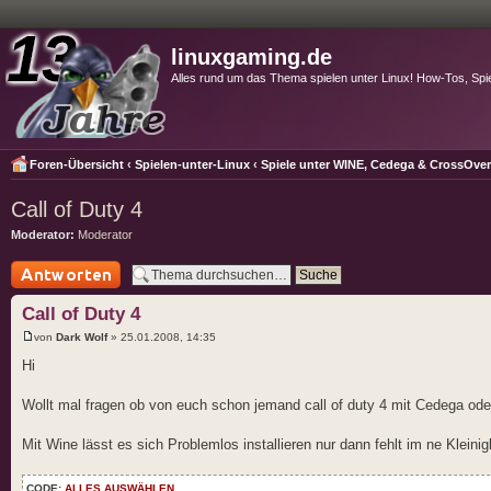
linuxgaming.de
Alles rund um das Thema spielen unter Linux! How-Tos, Spi
Foren-Übersicht
‹
Spielen-unter-Linux
‹
Spiele unter WINE, Cedega & CrossOve
Call of Duty 4
Moderator:
Moderator
Antwort schreiben
Call of Duty 4
von
Dark Wolf
» 25.01.2008, 14:35
Hi
Wollt mal fragen ob von euch schon jemand call of duty 4 mit Cedega od
Mit Wine lässt es sich Problemlos installieren nur dann fehlt im ne Kleinig
CODE:
ALLES AUSWÄHLEN