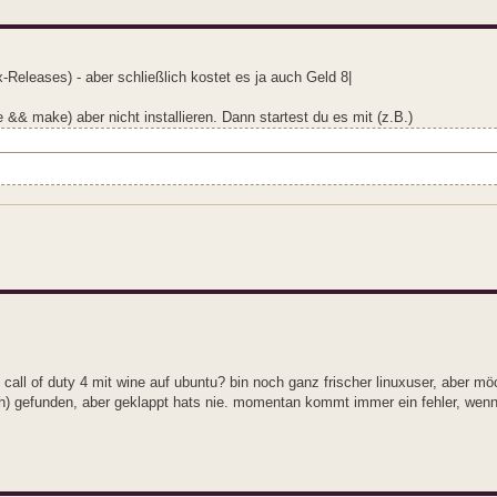
-Releases) - aber schließlich kostet es ja auch Geld 8|
 && make) aber nicht installieren. Dann startest du es mit (z.B.)
n call of duty 4 mit wine auf ubuntu? bin noch ganz frischer linuxuser, aber mö
ch) gefunden, aber geklappt hats nie. momentan kommt immer ein fehler, wenn