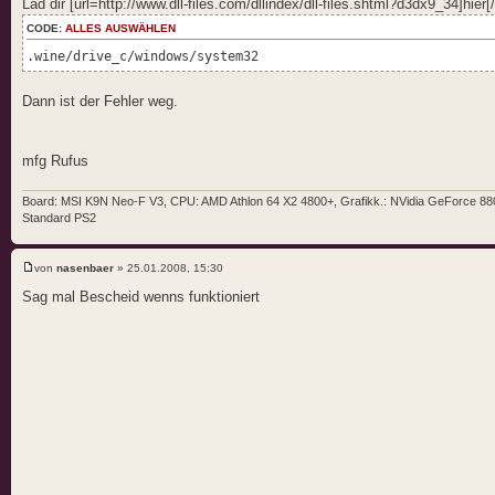
Lad dir [url=http://www.dll-files.com/dllindex/dll-files.shtml?d3dx9_34]hier[
CODE:
ALLES AUSWÄHLEN
.wine/drive_c/windows/system32
Dann ist der Fehler weg.
mfg Rufus
Board: MSI K9N Neo-F V3, CPU: AMD Athlon 64 X2 4800+, Grafikk.: NVidia GeForce 8800
Standard PS2
von
nasenbaer
» 25.01.2008, 15:30
Sag mal Bescheid wenns funktioniert