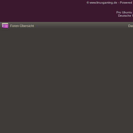
© www.linuxgaming.de - Powered
Pro Ubuntu 
Deutsche 
Foren-Übersicht
Da