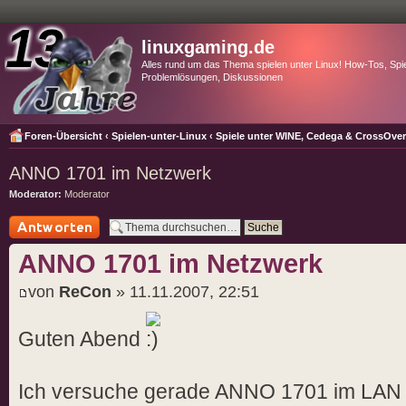
linuxgaming.de
Alles rund um das Thema spielen unter Linux! How-Tos, Spie
Problemlösungen, Diskussionen
Foren-Übersicht
‹
Spielen-unter-Linux
‹
Spiele unter WINE, Cedega & CrossOve
ANNO 1701 im Netzwerk
Moderator:
Moderator
Antwort schreiben
ANNO 1701 im Netzwerk
von
ReCon
» 11.11.2007, 22:51
Guten Abend
Ich versuche gerade ANNO 1701 im LAN