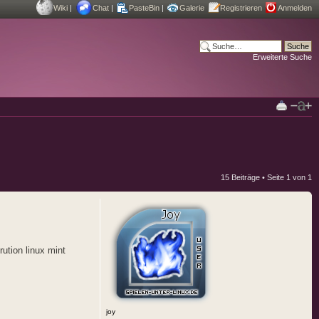
Wiki
|
Chat
|
PasteBin
|
Galerie
Registrieren
Anmelden
Erweiterte Suche
15 Beiträge • Seite
1
von
1
ution linux mint
joy