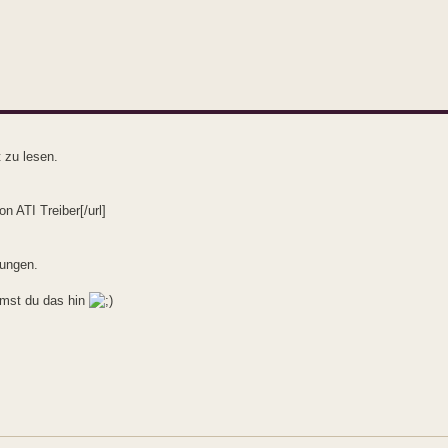
t zu lesen.
on ATI Treiber[/url]
tungen.
mmst du das hin