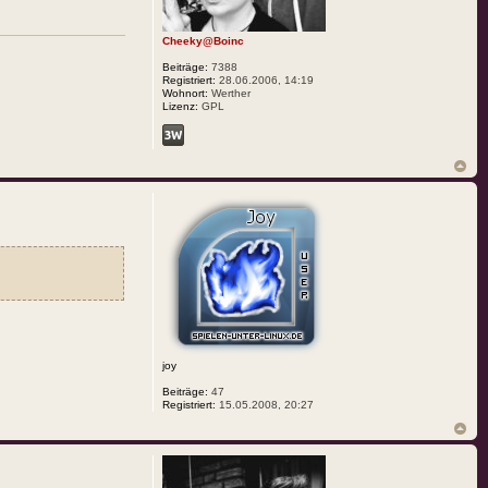
Cheeky@Boinc
Beiträge:
7388
Registriert:
28.06.2006, 14:19
Wohnort:
Werther
Lizenz:
GPL
joy
Beiträge:
47
Registriert:
15.05.2008, 20:27