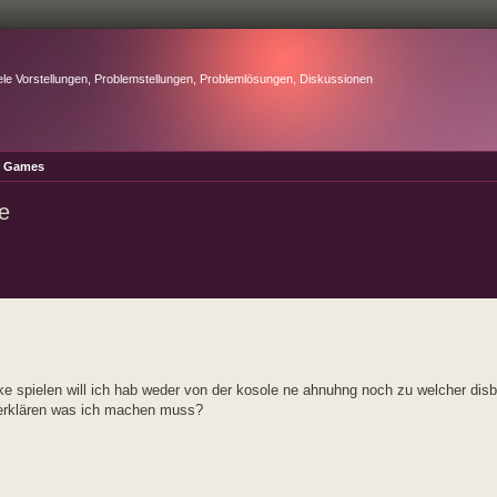
ele Vorstellungen, Problemstellungen, Problemlösungen, Diskussionen
r Games
e
e spielen will ich hab weder von der kosole ne ahnuhng noch zu welcher disbr
tt erklären was ich machen muss?