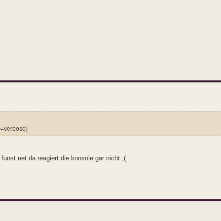
UG=verbose)
unst net da reagiert die konsole gar nicht ;(