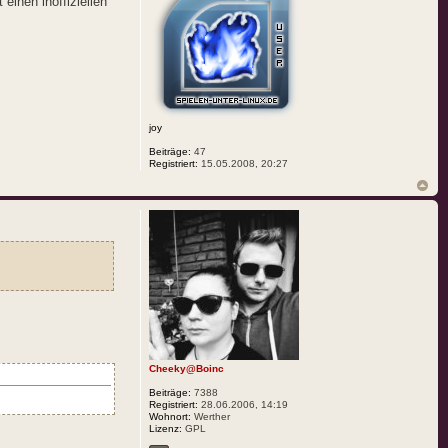
einen inoffiziellen
joy
Beiträge:
47
Registriert:
15.05.2008, 20:27
Cheeky@Boinc
Beiträge:
7388
Registriert:
28.06.2006, 14:19
Wohnort:
Werther
Lizenz:
GPL