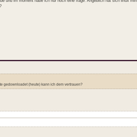
de und im moment habe ich nur noch eine frage: Angeblich hat sich linux mint 
?
 karte gedownloadet (heute) kann ich dem vertrauen?