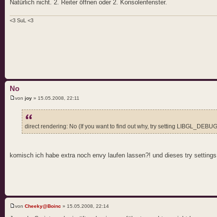
Natürlich nicht. 2. Reiter öffnen oder 2. Konsolenfenster.
<3 SuL <3
No
von
joy
» 15.05.2008, 22:11
direct rendering: No (If you want to find out why, try setting LIBGL_DEB
komisch ich habe extra noch envy laufen lassen?! und dieses try settings f
von
Cheeky@Boinc
» 15.05.2008, 22:14