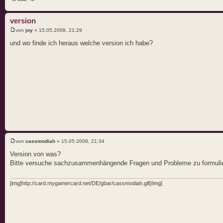
version
von
joy
» 15.05.2008, 21:29
und wo finde ich heraus welche version ich habe?
von
cassmodiah
» 15.05.2008, 21:34
Version von was?
Bitte versuche sachzusammenhängende Fragen und Probleme zu formuli
[img]http://card.mygamercard.net/DE/gbar/cassmodiah.gif[/img]