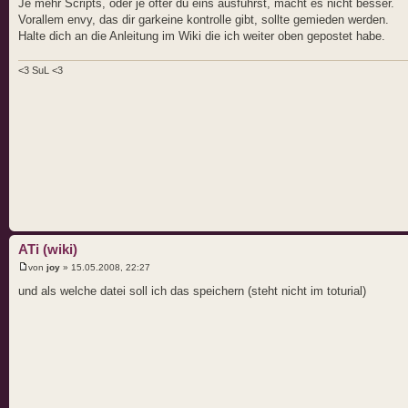
Je mehr Scripts, oder je öfter du eins ausführst, macht es nicht besser.
Vorallem envy, das dir garkeine kontrolle gibt, sollte gemieden werden.
Halte dich an die Anleitung im Wiki die ich weiter oben gepostet habe.
<3 SuL <3
ATi (wiki)
von
joy
» 15.05.2008, 22:27
und als welche datei soll ich das speichern (steht nicht im toturial)