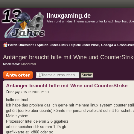
linuxgaming.de
Alles rund um das Thema spielen unter Linux! How-Tos, Spi
Foren-Übersicht
‹
Spielen-unter-Linux
‹
Spiele unter WINE, Cedega & CrossOve
Anfänger braucht hilfe mit Wine und CounterStrik
Moderator:
Moderator
Antwort schreiben
Anfänger braucht hilfe mit Wine und CounterStrike
von
joy
» 15.05.2008, 21:01
hallo erstmal
ich habe das problem das ich gerne mit meinem linux system counter strik
gehört (denke aber ubuntu) könnte mir jemand vielleicht schritt für schri
Mein system:
Prozessor Intel celeron 2,6 gigaherz
arbeitsspeicher ddr-sd ram 1,25 gb
grafikkarte ati x800 oder so