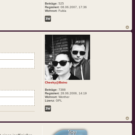
Beiträge:
525
Registriert:
08.06.2007, 17:36
Wohnort:
Fulda
Cheeky@Boinc
Beiträge:
7388
Registriert:
28.06.2006, 14:19
Wohnort:
Werther
Lizenz:
GPL