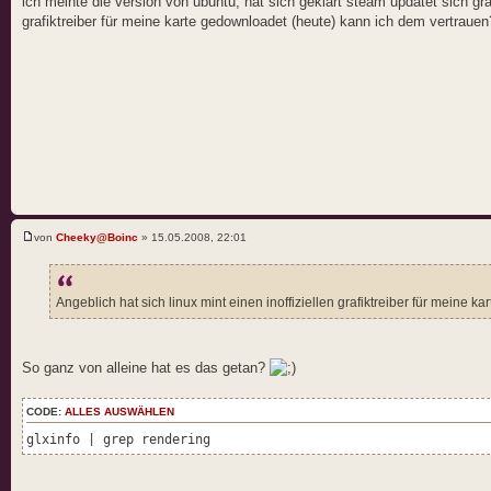
ich meinte die version von ubuntu, hat sich geklärt steam updatet sich gra
grafiktreiber für meine karte gedownloadet (heute) kann ich dem vertrauen
von
Cheeky@Boinc
» 15.05.2008, 22:01
Angeblich hat sich linux mint einen inoffiziellen grafiktreiber für meine
So ganz von alleine hat es das getan?
CODE:
ALLES AUSWÄHLEN
glxinfo | grep rendering