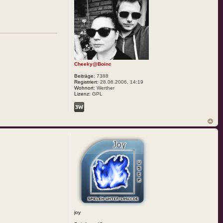
Cheeky@Boinc
Beiträge:
7388
Registriert:
28.06.2006, 14:19
Wohnort:
Werther
Lizenz:
GPL
joy