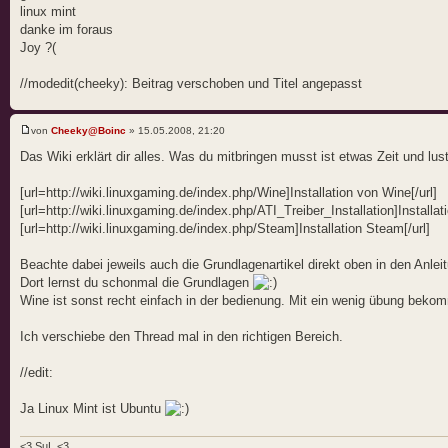
linux mint
danke im foraus
Joy ?(
//modedit(cheeky): Beitrag verschoben und Titel angepasst
von
Cheeky@Boinc
» 15.05.2008, 21:20
Das Wiki erklärt dir alles. Was du mitbringen musst ist etwas Zeit und lus
[url=http://wiki.linuxgaming.de/index.php/Wine]Installation von Wine[/url]
[url=http://wiki.linuxgaming.de/index.php/ATI_Treiber_Installation]Installati
[url=http://wiki.linuxgaming.de/index.php/Steam]Installation Steam[/url]
Beachte dabei jeweils auch die Grundlagenartikel direkt oben in den Anlei
Dort lernst du schonmal die Grundlagen
Wine ist sonst recht einfach in der bedienung. Mit ein wenig übung beko
Ich verschiebe den Thread mal in den richtigen Bereich.
//edit:
Ja Linux Mint ist Ubuntu
<3 SuL <3