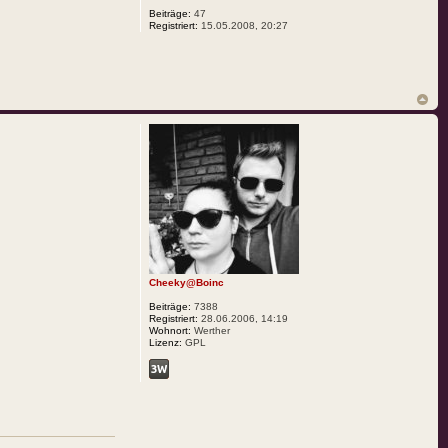
Beiträge:
47
Registriert:
15.05.2008, 20:27
Cheeky@Boinc
Beiträge:
7388
Registriert:
28.06.2006, 14:19
Wohnort:
Werther
Lizenz:
GPL