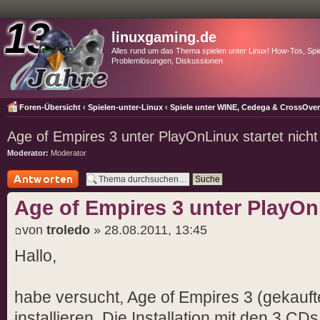
linuxgaming.de
Alles rund um das Thema spielen unter Linux! How-Tos, Spie
Problemlösungen, Diskussionen
Foren-Übersicht
‹
Spielen-unter-Linux
‹
Spiele unter WINE, Cedega & CrossOve
Age of Empires 3 unter PlayOnLinux startet nicht
Moderator:
Moderator
Antwort schreiben
Age of Empires 3 unter PlayOnL
von
troledo
» 28.08.2011, 13:45
Hallo,
habe versucht, Age of Empires 3 (gekauf
installieren. Die Installation mit den 3 C