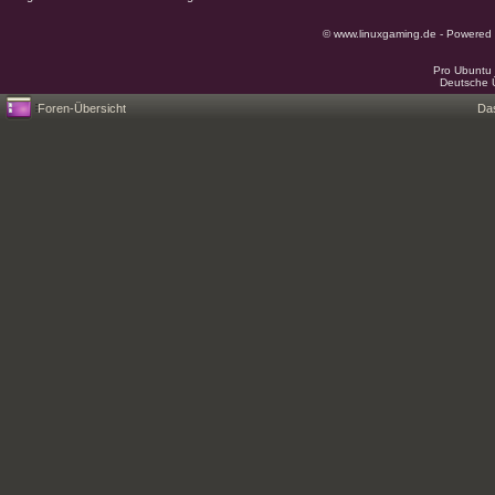
© www.linuxgaming.de - Powered
Pro Ubuntu 
Deutsche 
Foren-Übersicht
Da