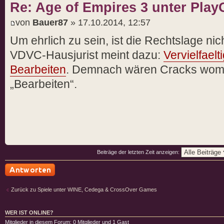
Re: Age of Empires 3 unter PlayO
von
Bauer87
» 17.10.2014, 12:57
Um ehrlich zu sein, ist die Rechtslage nich
VDVC-Hausjurist meint dazu:
Vervielfaelt
Bearbeiten
. Demnach wären Cracks womög
„Bearbeiten“.
Beiträge der letzten Zeit anzeigen:
Antwort schreiben
Zurück zu Spiele unter WINE, Cedega & CrossOver Games
WER IST ONLINE?
Mitglieder in diesem Forum: 0 Mitglieder und 1 Gast