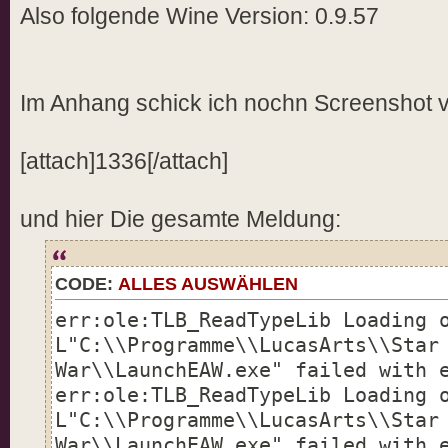
Also folgende Wine Version: 0.9.57
Im Anhang schick ich nochn Screenshot v
[attach]1336[/attach]
und hier Die gesamte Meldung:
CODE:
ALLES AUSWÄHLEN
err:ole:TLB_ReadTypeLib Loading 
L"C:\\Programme\\LucasArts\\Star
War\\LaunchEAW.exe" failed with 
err:ole:TLB_ReadTypeLib Loading 
L"C:\\Programme\\LucasArts\\Star
War\\LaunchEAW.exe" failed with 