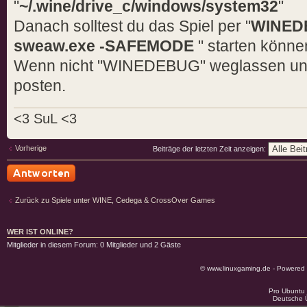
"
~/.wine/drive_c/windows/system32
"
fixme:ole:CoCreateInstance no in
Danach solltest du das Spiel per "
WINEDE
interface {08c0e040-62d1-11d1-93
sweaw.exe -SAFEMODE
" starten könne
class {4955dd33-b159-11d0-8fcf-0
Wenn nicht "WINEDEBUG" weglassen und
0x80004002
posten.
fixme:shdocvw:ClOleCommandTarget
(0x139604)->((null) 1 0x33dd2c (
<3 SuL <3
fixme:shdocvw:ClOleCommandTarget
((null) 25 2 0x33dd40 (nil))
Vorherige
Beiträge der letzten Zeit anzeigen:
fixme:shdocvw:ClOleCommandTarget
((null) 26 2 0x33dd40 (nil))
err:ole:TLB_ReadTypeLib Loading 
Antwort schreiben
Zurück zu Spiele unter WINE, Cedega & CrossOver Games
L"C:\\Programme\\LucasArts\\Star
War\\LaunchEAW.exe" failed with 
WER IST ONLINE?
err:ole:TLB_ReadTypeLib Loading 
Mitglieder in diesem Forum: 0 Mitglieder und 2 Gäste
L"C:\\Programme\\LucasArts\\Star
© www.linuxgaming.de - Powered
War\\LaunchEAW.exe" failed with 
err:ole:TLB_ReadTypeLib Loading 
Pro Ubuntu 
Deutsche 