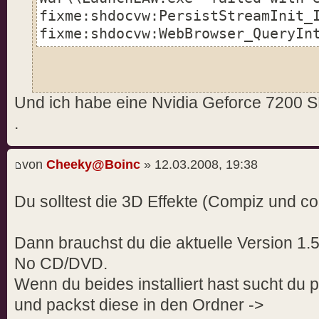
fixme:shdocvw:PersistStreamInit_
fixme:shdocvw:WebBrowser_QueryIn
({3af24292-0c96-11ce-a0cf-00aa00
interface not supported
fixme:shdocvw:OleObject_Advise (
Und ich habe eine Nvidia Geforce 7200 
0x187167c)
.
fixme:shdocvw:ViewObject_SetAdvi
00000000 0x1871624)
fixme:shdocvw:ViewObject_Draw (0
von
Cheeky@Boinc
» 12.03.2008, 19:38
(nil) (nil) 0x31c 0x1871694 0x18
fixme:urlmon:URLMonikerImpl_Bind
Du solltest die 3D Effekte (Compiz und co
object table
fixme:win:WIN_CreateWindowEx Par
Dann brauchst du die aktuelle Version 1.
fixme:iphlpapi:NotifyAddrChange 
No CD/DVD.
overlapped 0x7dd149cc): stub
Wenn du beides installiert hast sucht du 
fixme:system:SetProcessDPIAware 
fixme:msimtf:CActiveIMM_Create (
und packst diese in den Ordner ->
11d1-9326-0060b067b86e} 0x238ef3