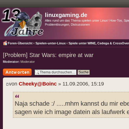
linuxgaming.de
Alles rund um das Thema spielen unter Linux! How-Tos, Spie
Problemlösungen, Diskussionen
Foren-Übersicht
‹
Spielen-unter-Linux
‹
Spiele unter WINE, Cedega & CrossOve
[Problem] Star Wars: empire at war
Moderator:
Moderator
Antwort schreiben
von
Cheeky@Boinc
» 11.09.2006, 15:19
Naja schade :/ .....mhm kannst du mir ebe
sagen wie ich image datein als laufwerk 