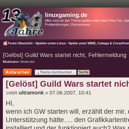
linuxgaming.de
Alles rund um das Thema spielen unter Linux! How-Tos, Spie
Problemlösungen, Diskussionen
Foren-Übersicht
‹
Spielen-unter-Linux
‹
Spiele unter WINE, Cedega & CrossOve
[Gelöst] Guild Wars startet nicht, Fehlermeldung
Moderator:
Moderator
Antwort schreiben
[Gelöst] Guild Wars startet ni
von
ultramonk
» 07.06.2007, 10:41
Hi,
wenn ich GW starten will, erzählt der mir,
Unterstützung hätte..... den Grafikkartent
installiert und der funktioniert auch? Wa