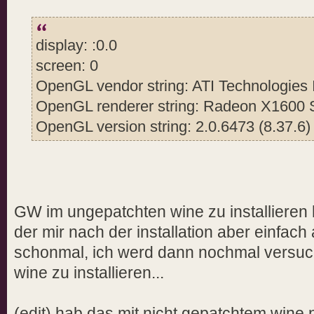
display: :0.0
screen: 0
OpenGL vendor string: ATI Technologies 
OpenGL renderer string: Radeon X1600 
OpenGL version string: 2.0.6473 (8.37.6)
GW im ungepatchten wine zu installieren h
der mir nach der installation aber einfach a
schonmal, ich werd dann nochmal versu
wine zu installieren...
(edit) hab das mit nicht gepatchtem wine