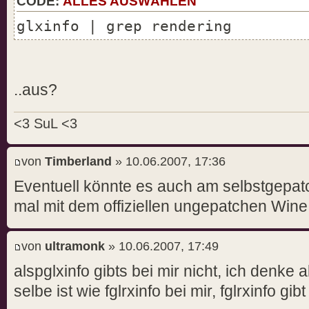
CODE:
ALLES AUSWÄHLEN
glxinfo | grep rendering
..aus?
<3 SuL <3
von
Timberland
» 10.06.2007, 17:36
Eventuell könnte es auch am selbstgepatc
mal mit dem offiziellen ungepatchen Wine
von
ultramonk
» 10.06.2007, 17:49
alspglxinfo gibts bei mir nicht, ich denke
selbe ist wie fglrxinfo bei mir, fglrxinfo gib