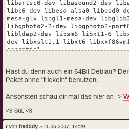
libartsc0-dev libasound2-dev lib
libc6-dev libesd-alsa0 libesd0-d
mesa-glx libgl1-mesa-dev libglib
libgphoto2-2-dev libgphoto2-port
libldap2-dev libsm6 libx11-6 lib
dev libxslt1.1 libxt6 libxxf86vm
essential
Hast du denn auch ein 64Bit Debian? Den
Paket ohne "frickeln" benutzen.
Ansonsten schau dir mal das hier an ->
W
<3 SuL <3
von
fredddy
» 11.06.2007, 14:29