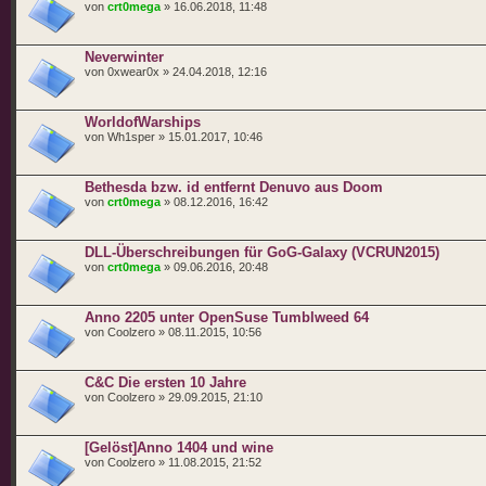
von
crt0mega
» 16.06.2018, 11:48
Neverwinter
von 0xwear0x » 24.04.2018, 12:16
WorldofWarships
von Wh1sper » 15.01.2017, 10:46
Bethesda bzw. id entfernt Denuvo aus Doom
von
crt0mega
» 08.12.2016, 16:42
DLL-Überschreibungen für GoG-Galaxy (VCRUN2015)
von
crt0mega
» 09.06.2016, 20:48
Anno 2205 unter OpenSuse Tumblweed 64
von Coolzero » 08.11.2015, 10:56
C&C Die ersten 10 Jahre
von Coolzero » 29.09.2015, 21:10
[Gelöst]Anno 1404 und wine
von Coolzero » 11.08.2015, 21:52