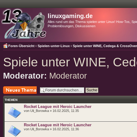
linuxgaming.de
Alles rund um das Thema spielen unter Linux! How-Tos, Spie
Problemlösungen, Diskussionen
Foren-Übersicht
‹
Spielen-unter-Linux
‹
Spiele unter WINE, Cedega & CrossOve
Spiele unter WINE, Ce
Moderator:
Moderator
Neues Thema
erstellen
THEMEN
Rocket League mit Heroic Launcher
von Uli_Borowka » 16.02.2025, 11:35
Rocket League mit Heroic Launcher
von Uli_Borowka » 16.02.2025, 11:36