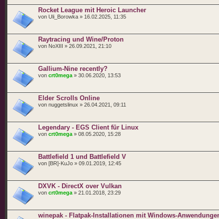
Rocket League mit Heroic Launcher
von Uli_Borowka » 16.02.2025, 11:35
Raytracing und Wine/Proton
von NoXIII » 26.09.2021, 21:10
Gallium-Nine recently?
von
crt0mega
» 30.06.2020, 13:53
Elder Scrolls Online
von nuggetslinux » 26.04.2021, 09:11
Legendary - EGS Client für Linux
von
crt0mega
» 08.05.2020, 15:28
Battlefield 1 und Battlefield V
von [BR]-KuJo » 09.01.2019, 12:45
DXVK - DirectX over Vulkan
von
crt0mega
» 21.01.2018, 23:29
winepak - Flatpak-Installationen mit Windows-Anwendunge