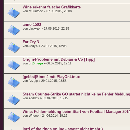
Wine erkennt falsche Grafikkarte
von MSunface » 07.09.2015, 20:08
anno 1503
von das-yak » 17.08.2015, 22:25
Far Cry 3
von AndyX » 23.01.2015, 18:08
Origin-Probleme mit Debian & Co [Tipp]
von
crt0mega
» 06.07.2015, 19:11
[gelöst]Sims 4 mit PlayOnLinux
von fizzgig » 29.01.2015, 08:56
Steam Counter-Strike GO startet nicht keine Fehler Meldun
von zeddex » 03.04.2015, 15:15
Wine: Fehlermeldung beim Start von Football Manager 201
von Whoop » 24.04.2014, 19:16
lord of the rings online - startet nicht (mehr!)