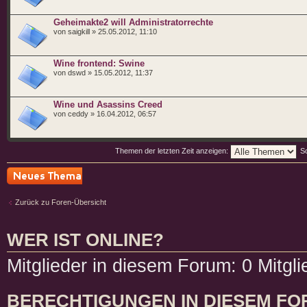
Geheimakte2 will Administratorrechte
von saigkill » 25.05.2012, 11:10
Wine frontend: Swine
von dswd » 15.05.2012, 11:37
Wine und Asassins Creed
von ceddy » 16.04.2012, 06:57
Themen der letzten Zeit anzeigen:
So
Neues Thema
erstellen
Zurück zu Foren-Übersicht
WER IST ONLINE?
Mitglieder in diesem Forum: 0 Mitgl
BERECHTIGUNGEN IN DIESEM F