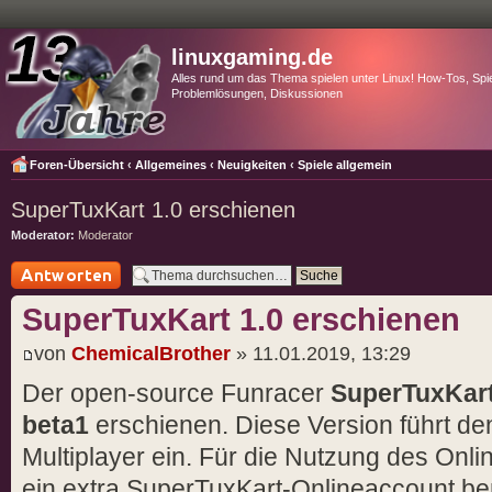
linuxgaming.de
Alles rund um das Thema spielen unter Linux! How-Tos, Spie
Problemlösungen, Diskussionen
Foren-Übersicht
‹
Allgemeines
‹
Neuigkeiten
‹
Spiele allgemein
SuperTuxKart 1.0 erschienen
Moderator:
Moderator
Antwort schreiben
SuperTuxKart 1.0 erschienen
von
ChemicalBrother
» 11.01.2019, 13:29
Der open-source Funracer
SuperTuxKar
beta1
erschienen. Diese Version führt de
Multiplayer ein. Für die Nutzung des Onl
ein extra SuperTuxKart-Onlineaccount ben