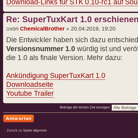
Download-Links für STK 0.10-rc1 auf Sou
Re: SuperTuxKart 1.0 erschiene
von
ChemicalBrother
» 20.04.2019, 19:20
Die Entwickler haben sich dazu entschied
Versionsnummer 1.0
würdig ist und veröf
die 1.0 als finale Version. Mehr dazu:
Ankündigung SuperTuxKart 1.0
Downloadseite
Youtube Trailer
Beiträge der letzten Zeit anzeigen:
Antwort schreiben
Zurück zu Spiele allgemein