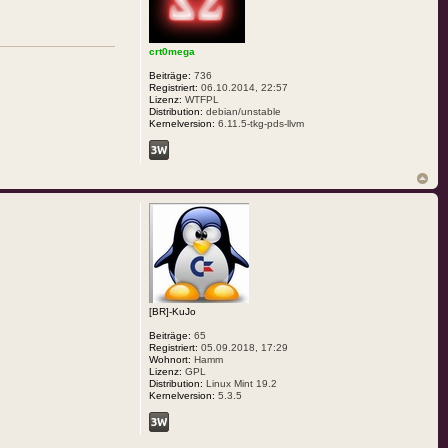
crt0mega
Beiträge:
736
Registriert:
06.10.2014, 22:57
Lizenz:
WTFPL
Distribution:
debian/unstable
Kernelversion:
6.11.5-tkg-pds-llvm
[BR]-KuJo
Beiträge:
65
Registriert:
05.09.2018, 17:29
Wohnort:
Hamm
Lizenz:
GPL
Distribution:
Linux Mint 19.2
Kernelversion:
5.3.5