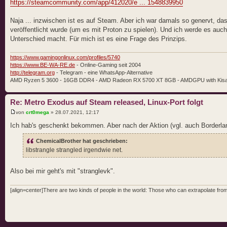
https://steamcommunity.com/app/412020/e ... 1548839950
Naja ... inzwischen ist es auf Steam. Aber ich war damals so genervt, da
veröffentlicht wurde (um es mit Proton zu spielen). Und ich werde es auc
Unterschied macht. Für mich ist es eine Frage des Prinzips.
https://www.gamingonlinux.com/profiles/5740
https://www.BE-WA-RE.de
- Online-Gaming seit 2004
http://telegram.org
- Telegram - eine WhatsApp-Alternative
AMD Ryzen 5 3600 - 16GB DDR4 - AMD Radeon RX 5700 XT 8GB - AMDGPU with Kis
Re: Metro Exodus auf Steam released, Linux-Port folgt
von
crt0mega
» 28.07.2021, 12:17
Ich hab's geschenkt bekommen. Aber nach der Aktion (vgl. auch Borderlan
ChemicalBrother hat geschrieben:
libstrangle strangled irgendwie net.
Also bei mir geht's mit "stranglevk".
[align=center]There are two kinds of people in the world: Those who can extrapolate from 