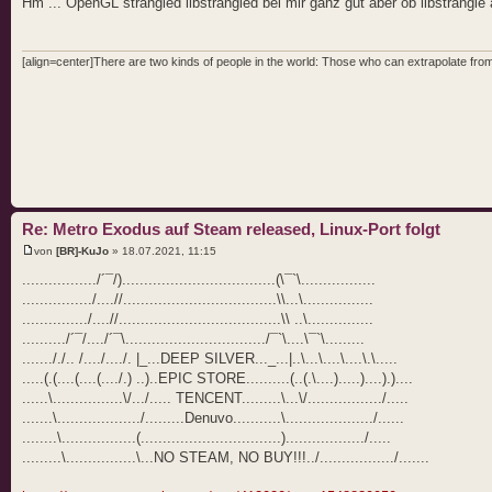
Hm ... OpenGL strangled libstrangled bei mir ganz gut aber ob libstrangle 
[align=center]There are two kinds of people in the world: Those who can extrapolate from 
Re: Metro Exodus auf Steam released, Linux-Port folgt
von
[BR]-KuJo
» 18.07.2021, 11:15
................./´¯/)...................................(\¯`\.................
................/....//...................................\\...\................
.............../....//.....................................\\ ..\...............
........../´¯/..../´¯\................................/¯`\....\¯`\.........
......././.. /..../..../. |_...DEEP SILVER..._...|..\...\....\....\.\.....
.....(.(....(....(..../.) ..)..EPIC STORE..........(..(.\....).....)....).)....
......\................\/.../..... TENCENT.........\...\/................./.....
.......\.................../.........Denuvo...........\..................../......
........\.................(................................)................../.....
.........\................\...NO STEAM, NO BUY!!!../................./.......