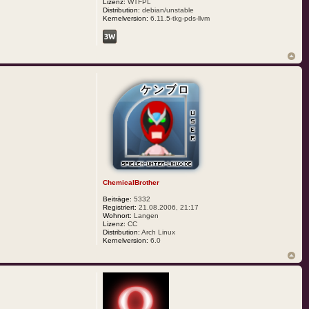
Lizenz:
WTFPL
Distribution:
debian/unstable
Kernelversion:
6.11.5-tkg-pds-llvm
ChemicalBrother
Beiträge:
5332
Registriert:
21.08.2006, 21:17
Wohnort:
Langen
Lizenz:
CC
Distribution:
Arch Linux
Kernelversion:
6.0