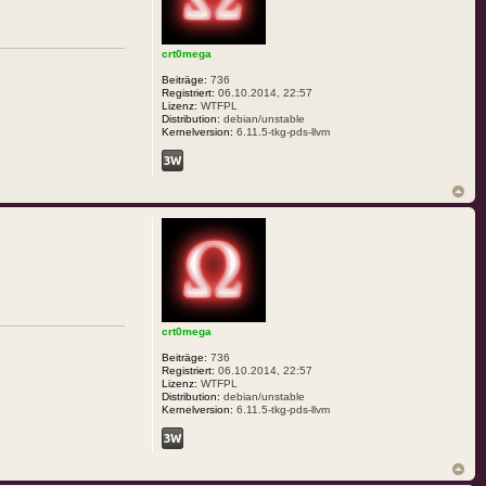
crt0mega
Beiträge:
736
Registriert:
06.10.2014, 22:57
Lizenz:
WTFPL
Distribution:
debian/unstable
Kernelversion:
6.11.5-tkg-pds-llvm
crt0mega
Beiträge:
736
Registriert:
06.10.2014, 22:57
Lizenz:
WTFPL
Distribution:
debian/unstable
Kernelversion:
6.11.5-tkg-pds-llvm