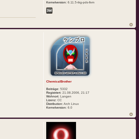
Kernelversion:
6.11.5-tkg-pds-llvm
ChemicalBrother
Beiträge:
5332
Registriert:
21.08.2006, 21:17
Wohnort:
Langen
Lizenz:
CC
Distribution:
Arch Linux
Kernelversion:
6.0