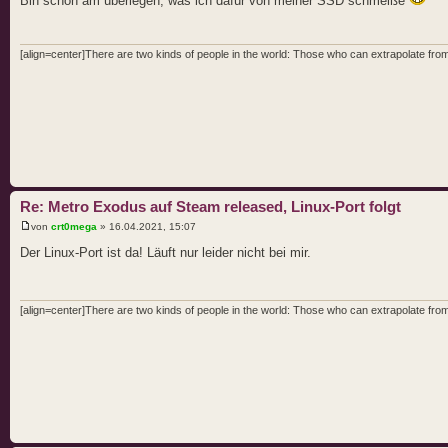
Bin schon am überlegen, was ich dafür von meiner SSD schmeiße
[align=center]There are two kinds of people in the world: Those who can extrapolate from 
Re: Metro Exodus auf Steam released, Linux-Port folgt
von
crt0mega
» 16.04.2021, 15:07
Der Linux-Port ist da! Läuft nur leider nicht bei mir.
[align=center]There are two kinds of people in the world: Those who can extrapolate from 