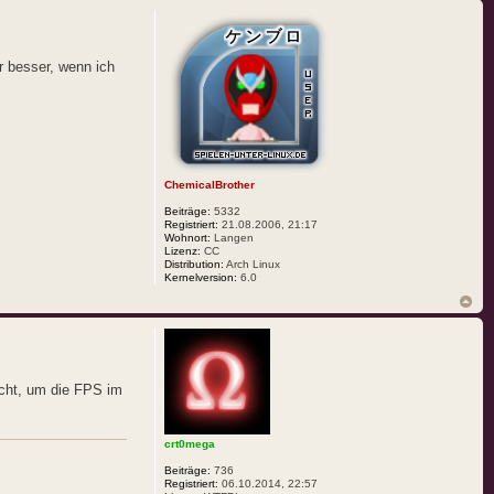
ur besser, wenn ich
ChemicalBrother
Beiträge:
5332
Registriert:
21.08.2006, 21:17
Wohnort:
Langen
Lizenz:
CC
Distribution:
Arch Linux
Kernelversion:
6.0
ucht, um die FPS im
crt0mega
Beiträge:
736
Registriert:
06.10.2014, 22:57