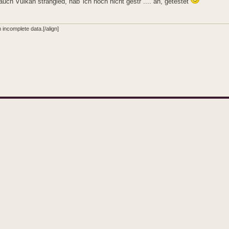
auch Vulkan strangled, hab' ich noch nicht gestr .... äh, getestet
incomplete data.[/align]