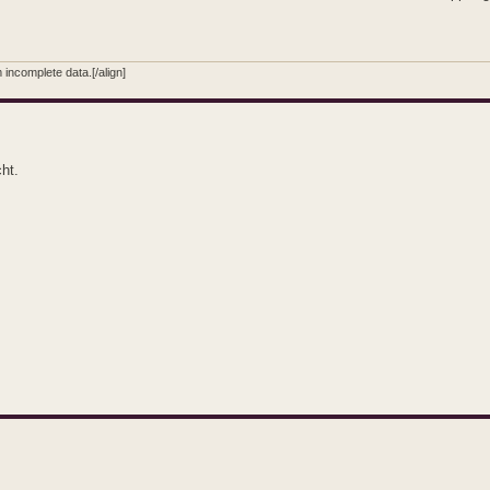
incomplete data.[/align]
ht.