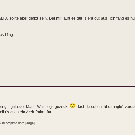
D, sollte aber gefixt sein. Bei mir läuft es gut, sieht gut aus. Ich fänd es n
es Ding.
Dying Light oder Mars: War Logs gezockt
Hast du schon "libstrangle" vers
ibt's auch ein Arch-Paket für.
incomplete data.[/align]