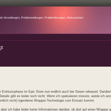
ele Vorstellungen, Problemstellungen, Problemlösungen, Diskussionen
gt
Exklusivphase im Epic Store nun endlich auch bei Steam released. Darüber
Details gibt es leider noch nicht. Wenn ich spekulieren müsste, würde ich a
fentlich nicht) irgendeine Wrapper-Technologie zum Einsatz kommt.
aber ich habe leider keine Informationen darüber, ob dort auf einen Wrapper ge