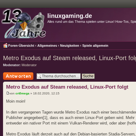
linuxgaming.de
Alles rund um das Thema spielen unter Linux! How-Tos, Spi
Foren-Übersicht
‹
Allgemeines
‹
Neuigkeiten
‹
Spiele allgemein
Metro Exodus auf Steam released, Linux-Port fol
Moderator:
Moderator
Antwort schreiben
Metro Exodus auf Steam released, Linux-Port folgt
von
crt0mega
» 18.02.2020, 12:15
Moin moin!
In den vergangenen Tagen wurde Metro Exodus nach einer beschämenden 
Publisher angegeben[1], dass es auch einen Linux-Port geben wird. Mehr 
entweder ein nativer Port mit einem Vulkan-Renderer wird, oder aber (hof
Metro Exodus läuft derzeit auch auf den Debian-basierten Stadia-Servern, 