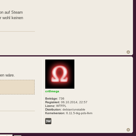
ion auf Steam
r wohl keinen
ben wäre.
crt0mega
Beiträge:
736
Registriert:
06.10.2014, 22:57
Lizenz:
WTFPL
Distribution:
debian/unstable
Kernelversion:
6.11.5-tkg-pds-llvm