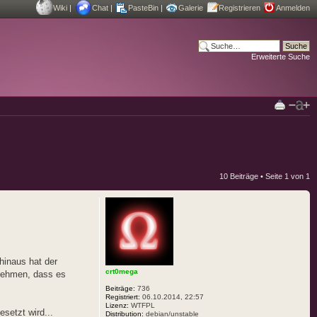
Wiki
|
Chat
|
PasteBin
|
Galerie
Registrieren
Anmelden
Erweiterte Suche
10 Beiträge • Seite
1
von
1
hinaus hat der
crt0mega
nnehmen, dass es
Beiträge:
736
Registriert:
06.10.2014, 22:57
Lizenz:
WTFPL
setzt wird...
Distribution:
debian/unstable