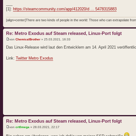
___
[1]:
https://steamcommunity.com/app/412020/d ... 5478315883
[align=center]There are two kinds of people in the world: Those who can extrapolate from 
Re: Metro Exodus auf Steam released, Linux-Port folgt
von
ChemicalBrother
» 25.03.2021, 16:33
Das Linux-Release wird laut den Entwicklern am 14. April 2021 veröffentlic
Link:
Twitter Metro Exodus
Re: Metro Exodus auf Steam released, Linux-Port folgt
von
crt0mega
» 28.03.2021, 22:17