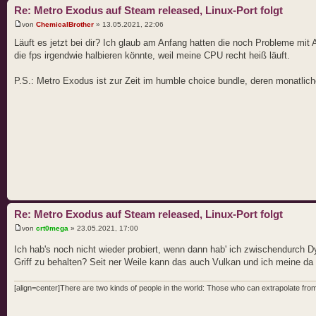
Re: Metro Exodus auf Steam released, Linux-Port folgt
von
ChemicalBrother
» 13.05.2021, 22:06
Läuft es jetzt bei dir? Ich glaub am Anfang hatten die noch Probleme mit AM
die fps irgendwie halbieren könnte, weil meine CPU recht heiß läuft.
P.S.: Metro Exodus ist zur Zeit im humble choice bundle, deren monatlich
Re: Metro Exodus auf Steam released, Linux-Port folgt
von
crt0mega
» 23.05.2021, 17:00
Ich hab's noch nicht wieder probiert, wenn dann hab' ich zwischendurch 
Griff zu behalten? Seit ner Weile kann das auch Vulkan und ich meine da g
[align=center]There are two kinds of people in the world: Those who can extrapolate from 