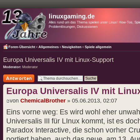
linuxgaming.de
Alles rund um das Thema spielen unter Linux! How-Tos, Spie
Problemlösungen, Diskussionen
Foren-Übersicht
‹
Allgemeines
‹
Neuigkeiten
‹
Spiele allgemein
Europa Universalis IV mit Linux-Support
Moderator:
Moderator
Antwort schreiben
Europa Universalis IV mit Lin
von
ChemicalBrother
» 05.06.2013, 02:07
Eins vorne weg: Es wird wohl eher unwah
Universalis III für LInux kommt, ist es doch
Paradox Interactive, die schon vorher Cru
portiert haben, auch das neue, am 13. A