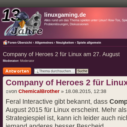
linuxgaming.de
Alles rund um das Thema spielen unter Linux! How-Tos, Spie
Problemlösungen, Diskussionen
Foren-Übersicht
‹
Allgemeines
‹
Neuigkeiten
‹
Spiele allgemein
Company of Heroes 2 für Linux am 27. August
Moderator:
Moderator
Antwort schreiben
Company of Heroes 2 für Linu
von
ChemicalBrother
» 18.08.2015, 12:38
Feral Interactive gibt bekannt, dass
Comp
August 2015 für Linux erscheint. Mehr als
Strategiespiel ist, kann ich leider auch nic
jemand anderes besser Bescheid.