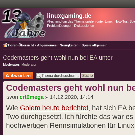
linuxgaming.de
Alles rund um das Thema spielen unter Linux! How-Tos, Spie
Problemlösungen, Diskussionen
Foren-Übersicht
‹
Allgemeines
‹
Neuigkeiten
‹
Spiele allgemein
Codemasters geht wohl nun bei EA unter
Moderator:
Moderator
Antwort schreiben
Codemasters geht wohl nun be
von
crt0mega
» 14.12.2020, 14:14
Wie
Golem heute berichtet
, hat sich EA 
Two durchgesetzt. Ich fürchte das war es 
hochwertigen Rennsimulationen für Linu