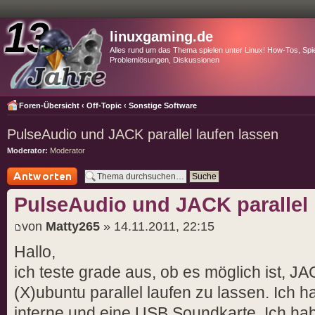
linuxgaming.de
Alles rund um das Thema spielen unter Linux! How-Tos, Spie
Problemlösungen, Diskussionen
Foren-Übersicht
‹
Off-Topic
‹
Sonstige Software
PulseAudio und JACK parallel laufen lassen
Moderator:
Moderator
Antwort schreiben
PulseAudio und JACK parallel 
von
Matty265
» 14.11.2011, 22:15
Hallo,
ich teste grade aus, ob es möglich ist, J
(X)ubuntu parallel laufen zu lassen. Ich 
interne und eine USB Soundkarte. Ich h