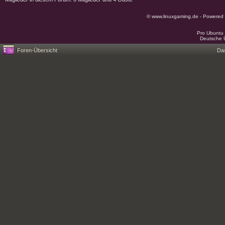
© www.linuxgaming.de - Powered
Pro Ubuntu 
Deutsche 
Foren-Übersicht
Da