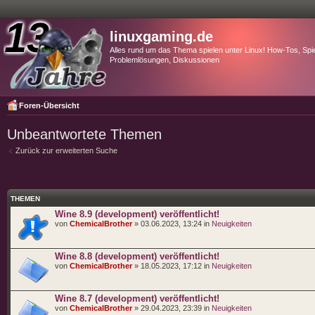
linuxgaming.de
Alles rund um das Thema spielen unter Linux! How-Tos, Spie
Problemlösungen, Diskussionen
Foren-Übersicht
Unbeantwortete Themen
Zurück zur erweiterten Suche
THEMEN
Wine 8.9 (development) veröffentlicht!
von
ChemicalBrother
» 03.06.2023, 13:24 in
Neuigkeiten
Wine 8.8 (development) veröffentlicht!
von
ChemicalBrother
» 18.05.2023, 17:12 in
Neuigkeiten
Wine 8.7 (development) veröffentlicht!
von
ChemicalBrother
» 29.04.2023, 23:39 in
Neuigkeiten