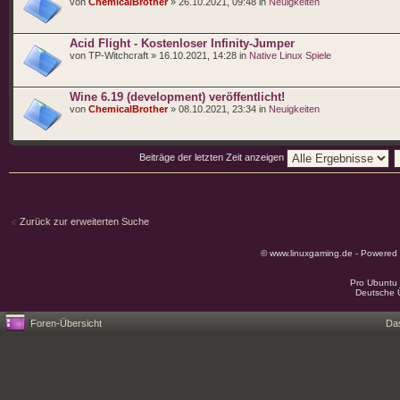
von
ChemicalBrother
» 26.10.2021, 09:48 in
Neuigkeiten
Acid Flight - Kostenloser Infinity-Jumper
von TP-Witchcraft » 16.10.2021, 14:28 in
Native Linux Spiele
Wine 6.19 (development) veröffentlicht!
von
ChemicalBrother
» 08.10.2021, 23:34 in
Neuigkeiten
Beiträge der letzten Zeit anzeigen
Zurück zur erweiterten Suche
© www.linuxgaming.de - Powered
Pro Ubuntu 
Deutsche 
Foren-Übersicht
Da