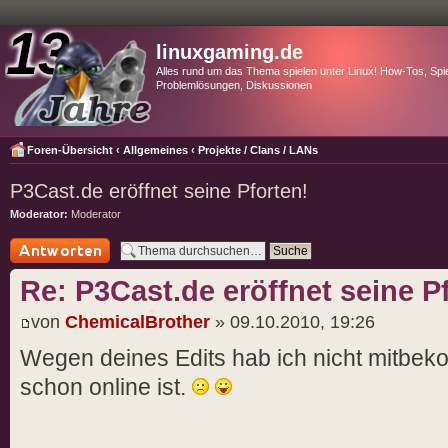
linuxgaming.de
Alles rund um das Thema spielen unter Linux! How-Tos, Spie
Problemlösungen, Diskussionen
Foren-Übersicht
‹
Allgemeines
‹
Projekte / Clans / LANs
P3Cast.de eröffnet seine Pforten!
Moderator:
Moderator
Antwort schreiben
Re: P3Cast.de eröffnet seine P
von
ChemicalBrother
» 09.10.2010, 19:26
Wegen deines Edits hab ich nicht mitbe
schon online ist.