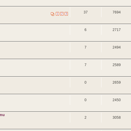
37
7694
1
2
3
6
2717
7
2494
7
2589
0
2659
0
2450
mmu
2
3058