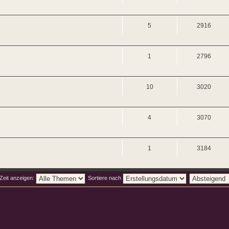
5
2916
1
2796
10
3020
4
3070
1
3184
Zeit anzeigen:
Sortiere nach