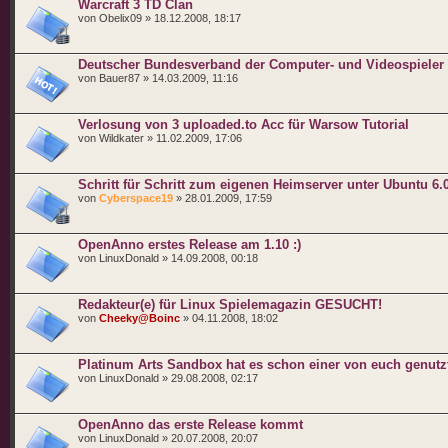
Warcraft 3 TD Clan
von Obelix09 » 18.12.2008, 18:17
Deutscher Bundesverband der Computer- und Videospieler
von Bauer87 » 14.03.2009, 11:16
Verlosung von 3 uploaded.to Acc für Warsow Tutorial
von Wildkater » 11.02.2009, 17:06
Schritt für Schritt zum eigenen Heimserver unter Ubuntu 6.
von
Cyberspace19
» 28.01.2009, 17:59
OpenAnno erstes Release am 1.10 :)
von LinuxDonald » 14.09.2008, 00:18
Redakteur(e) für Linux Spielemagazin GESUCHT!
von
Cheeky@Boinc
» 04.11.2008, 18:02
Platinum Arts Sandbox hat es schon einer von euch genutz
von LinuxDonald » 29.08.2008, 02:17
OpenAnno das erste Release kommt
von LinuxDonald » 20.07.2008, 20:07