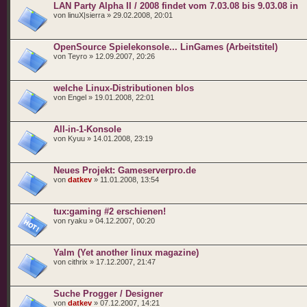
LAN Party Alpha II / 2008 findet vom 7.03.08 bis 9.03.08 in
von linuX|sierra » 29.02.2008, 20:01
OpenSource Spielekonsole... LinGames (Arbeitstitel)
von Teyro » 12.09.2007, 20:26
welche Linux-Distributionen blos
von Engel » 19.01.2008, 22:01
All-in-1-Konsole
von Kyuu » 14.01.2008, 23:19
Neues Projekt: Gameserverpro.de
von
datkev
» 11.01.2008, 13:54
tux:gaming #2 erschienen!
von ryaku » 04.12.2007, 00:20
Yalm (Yet another linux magazine)
von cithrix » 17.12.2007, 21:47
Suche Progger / Designer
von
datkev
» 07.12.2007, 14:21