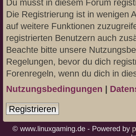
Du musst in diesem Forum regist
Die Registrierung ist in wenigen A
auf weitere Funktionen zuzugreif
registrierten Benutzern auch zus
Beachte bitte unsere Nutzungsb
Regelungen, bevor du dich registr
Forenregeln, wenn du dich in di
Nutzungsbedingungen
|
Datens
Registrieren
© www.linuxgaming.de - Powered by