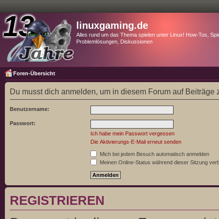
linuxgaming.de
Alles rund um das Thema spielen unter Linux! How-Tos, Spie
Problemlösungen, Diskussionen
Foren-Übersicht
Du musst dich anmelden, um in diesem Forum auf Beiträge z
Benutzername:
Passwort:
Ich habe mein Passwort vergessen
Die Aktivierungs-E-Mail erneut senden
Mich bei jedem Besuch automatisch anmelden
Meinen Online-Status während dieser Sitzung ver
REGISTRIEREN