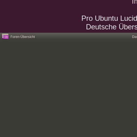
I
Pro Ubuntu Lucid
Deutsche Über
Foren-Übersicht
Da