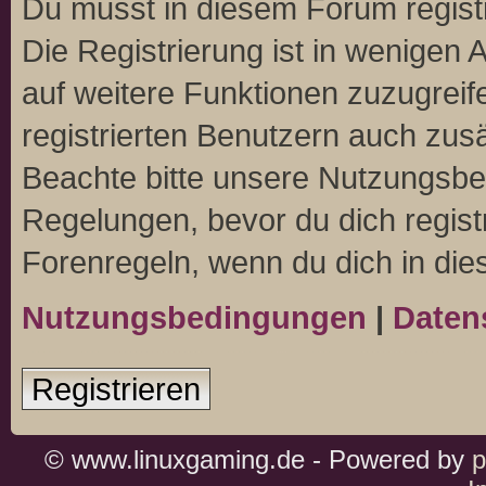
Du musst in diesem Forum regist
Die Registrierung ist in wenigen A
auf weitere Funktionen zuzugreif
registrierten Benutzern auch zus
Beachte bitte unsere Nutzungsb
Regelungen, bevor du dich registr
Forenregeln, wenn du dich in di
Nutzungsbedingungen
|
Datens
Registrieren
© www.linuxgaming.de - Powered by