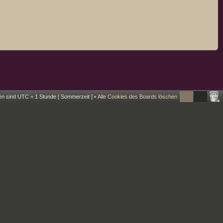
ten sind UTC + 1 Stunde [ Sommerzeit ] •
Alle Cookies des Boards löschen