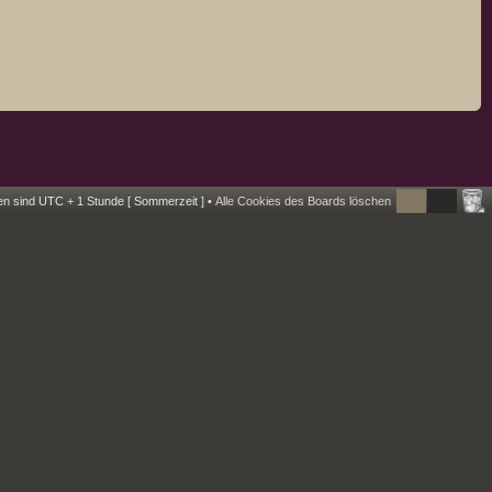
ten sind UTC + 1 Stunde [ Sommerzeit ] •
Alle Cookies des Boards löschen