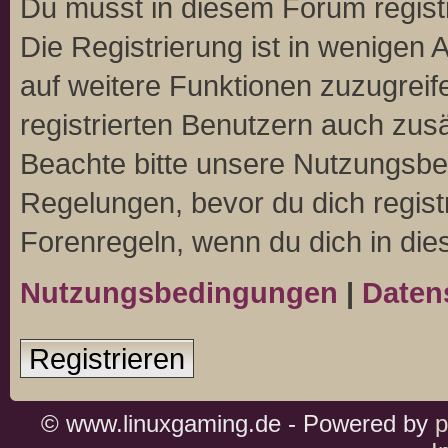
Du musst in diesem Forum regist
Die Registrierung ist in wenigen A
auf weitere Funktionen zuzugreif
registrierten Benutzern auch zus
Beachte bitte unsere Nutzungsb
Regelungen, bevor du dich registr
Forenregeln, wenn du dich in di
Nutzungsbedingungen
|
Datens
Registrieren
© www.linuxgaming.de - Powered by