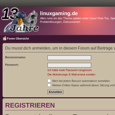
linuxgaming.de
Alles rund um das Thema spielen unter Linux! How-Tos, Spie
Problemlösungen, Diskussionen
Foren-Übersicht
Du musst dich anmelden, um in diesem Forum auf Beiträge z
Benutzername:
Passwort:
Ich habe mein Passwort vergessen
Die Aktivierungs-E-Mail erneut senden
Mich bei jedem Besuch automatisch anmelden
Meinen Online-Status während dieser Sitzung ver
REGISTRIEREN