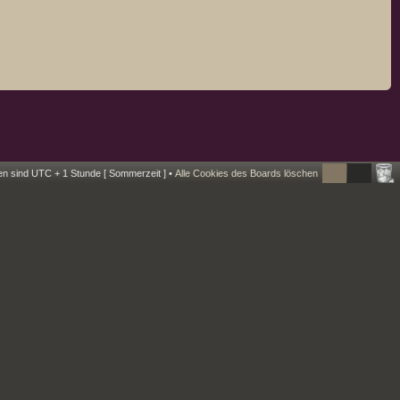
ten sind UTC + 1 Stunde [ Sommerzeit ] •
Alle Cookies des Boards löschen