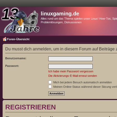
linuxgaming.de
Alles rund um das Thema spielen unter Linux! How-Tos, Spie
Problemlösungen, Diskussionen
Foren-Übersicht
Du musst dich anmelden, um in diesem Forum auf Beiträge z
Benutzername:
Passwort:
Ich habe mein Passwort vergessen
Die Aktivierungs-E-Mail erneut senden
Mich bei jedem Besuch automatisch anmelden
Meinen Online-Status während dieser Sitzung ver
REGISTRIEREN