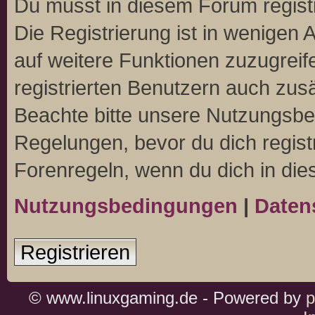
Du musst in diesem Forum regist
Die Registrierung ist in wenigen A
auf weitere Funktionen zuzugreif
registrierten Benutzern auch zus
Beachte bitte unsere Nutzungsb
Regelungen, bevor du dich registr
Forenregeln, wenn du dich in di
Nutzungsbedingungen
|
Datens
Registrieren
© www.linuxgaming.de - Powered by