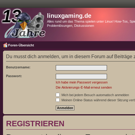
linuxgaming.de
Alles rund um das Thema spielen unter Linux! How-Tos, Spie
Problemlösungen, Diskussionen
Foren-Übersicht
Du musst dich anmelden, um in diesem Forum auf Beiträge z
Benutzername:
Passwort:
Ich habe mein Passwort vergessen
Die Aktivierungs-E-Mail erneut senden
Mich bei jedem Besuch automatisch anmelden
Meinen Online-Status während dieser Sitzung ver
REGISTRIEREN