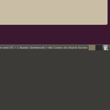
ten sind UTC + 1 Stunde [ Sommerzeit ] •
Alle Cookies des Boards löschen