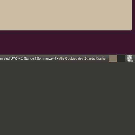
ten sind UTC + 1 Stunde [ Sommerzeit ] •
Alle Cookies des Boards löschen