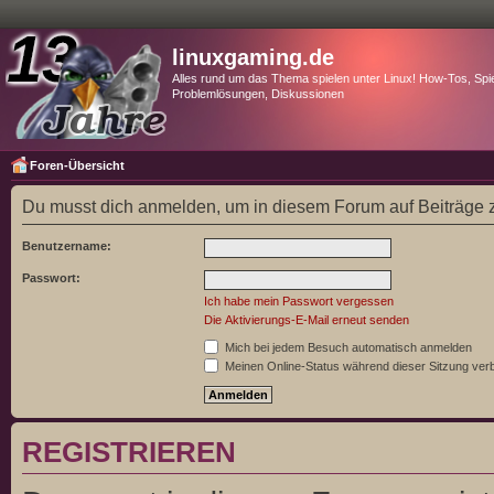
linuxgaming.de
Alles rund um das Thema spielen unter Linux! How-Tos, Spie
Problemlösungen, Diskussionen
Foren-Übersicht
Du musst dich anmelden, um in diesem Forum auf Beiträge z
Benutzername:
Passwort:
Ich habe mein Passwort vergessen
Die Aktivierungs-E-Mail erneut senden
Mich bei jedem Besuch automatisch anmelden
Meinen Online-Status während dieser Sitzung ver
REGISTRIEREN