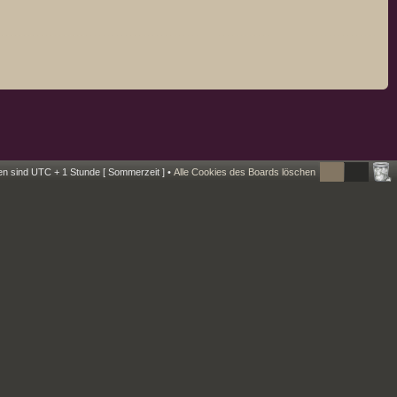
ten sind UTC + 1 Stunde [ Sommerzeit ] •
Alle Cookies des Boards löschen