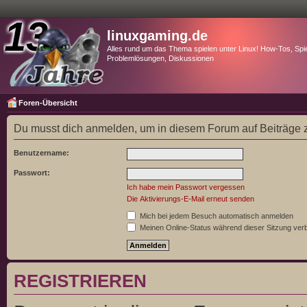
linuxgaming.de
Alles rund um das Thema spielen unter Linux! How-Tos, Spie
Problemlösungen, Diskussionen
Foren-Übersicht
Du musst dich anmelden, um in diesem Forum auf Beiträge z
Benutzername:
Passwort:
Ich habe mein Passwort vergessen
Die Aktivierungs-E-Mail erneut senden
Mich bei jedem Besuch automatisch anmelden
Meinen Online-Status während dieser Sitzung ver
REGISTRIEREN