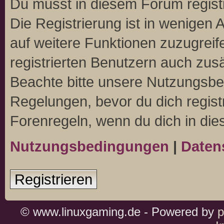
Du musst in diesem Forum regist
Die Registrierung ist in wenigen A
auf weitere Funktionen zuzugreif
registrierten Benutzern auch zus
Beachte bitte unsere Nutzungsb
Regelungen, bevor du dich registr
Forenregeln, wenn du dich in di
Nutzungsbedingungen
|
Datens
Registrieren
© www.linuxgaming.de - Powered by