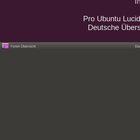
I
Pro Ubuntu Lucid
Deutsche Über
Foren-Übersicht
Da