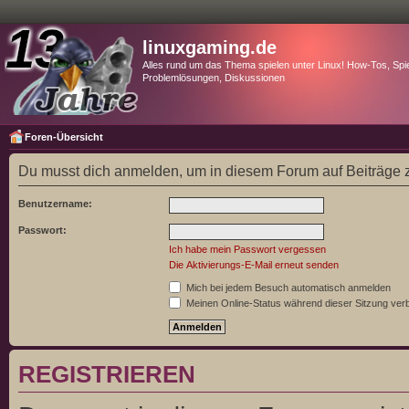
linuxgaming.de
Alles rund um das Thema spielen unter Linux! How-Tos, Spie
Problemlösungen, Diskussionen
Foren-Übersicht
Du musst dich anmelden, um in diesem Forum auf Beiträge z
Benutzername:
Passwort:
Ich habe mein Passwort vergessen
Die Aktivierungs-E-Mail erneut senden
Mich bei jedem Besuch automatisch anmelden
Meinen Online-Status während dieser Sitzung ver
REGISTRIEREN