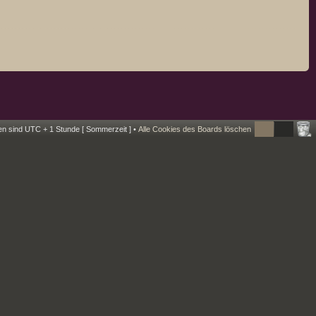
ten sind UTC + 1 Stunde [ Sommerzeit ] •
Alle Cookies des Boards löschen