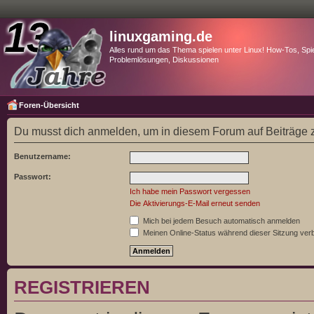
linuxgaming.de
Alles rund um das Thema spielen unter Linux! How-Tos, Spie
Problemlösungen, Diskussionen
Foren-Übersicht
Du musst dich anmelden, um in diesem Forum auf Beiträge z
Benutzername:
Passwort:
Ich habe mein Passwort vergessen
Die Aktivierungs-E-Mail erneut senden
Mich bei jedem Besuch automatisch anmelden
Meinen Online-Status während dieser Sitzung ver
REGISTRIEREN