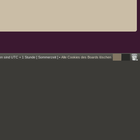
ten sind UTC + 1 Stunde [ Sommerzeit ] •
Alle Cookies des Boards löschen