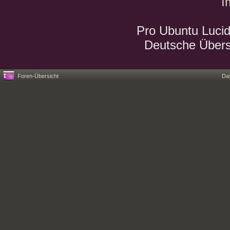
I
Pro Ubuntu Lucid
Deutsche Über
Foren-Übersicht
Da