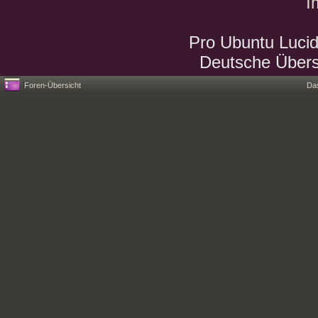
I
Pro Ubuntu Lucid
Deutsche Über
Foren-Übersicht
Da