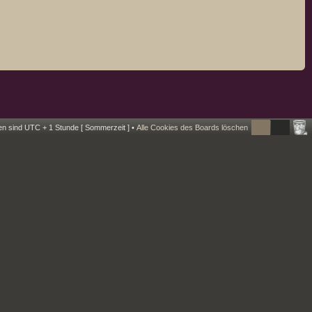
ten sind UTC + 1 Stunde [ Sommerzeit ] •
Alle Cookies des Boards löschen