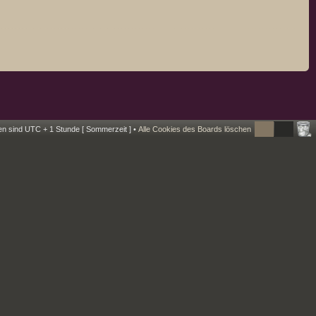
ten sind UTC + 1 Stunde [ Sommerzeit ] •
Alle Cookies des Boards löschen