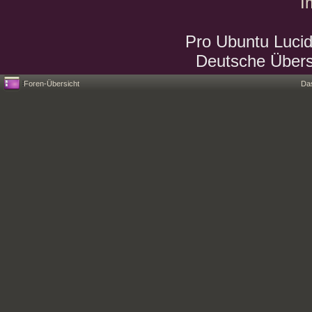
I
Pro Ubuntu Lucid
Deutsche Über
Foren-Übersicht
Da