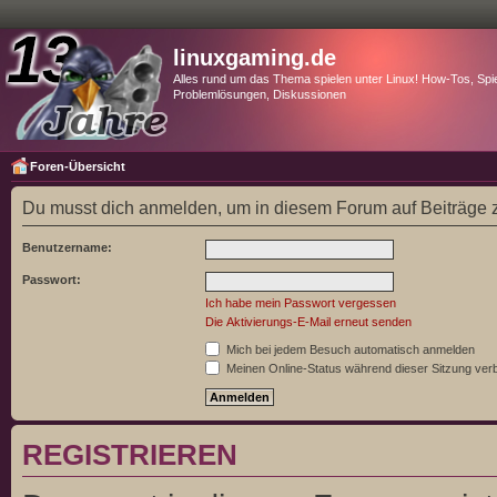
linuxgaming.de
Alles rund um das Thema spielen unter Linux! How-Tos, Spie
Problemlösungen, Diskussionen
Foren-Übersicht
Du musst dich anmelden, um in diesem Forum auf Beiträge z
Benutzername:
Passwort:
Ich habe mein Passwort vergessen
Die Aktivierungs-E-Mail erneut senden
Mich bei jedem Besuch automatisch anmelden
Meinen Online-Status während dieser Sitzung ver
REGISTRIEREN