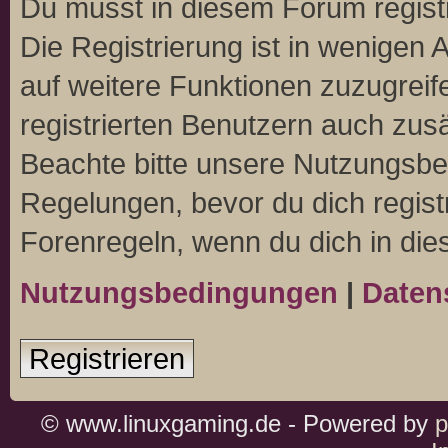
Du musst in diesem Forum regist
Die Registrierung ist in wenigen A
auf weitere Funktionen zuzugreif
registrierten Benutzern auch zus
Beachte bitte unsere Nutzungsb
Regelungen, bevor du dich registr
Forenregeln, wenn du dich in di
Nutzungsbedingungen
|
Datens
Registrieren
© www.linuxgaming.de - Powered by