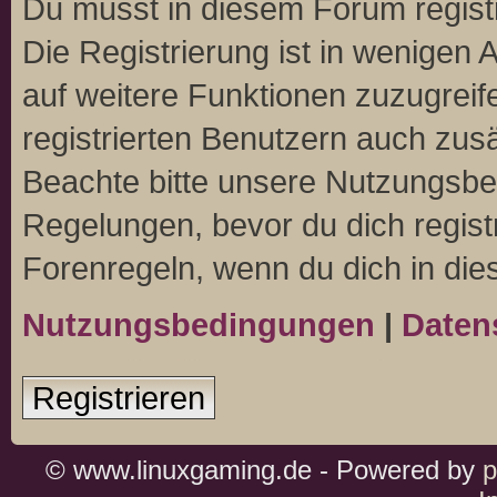
Du musst in diesem Forum regist
Die Registrierung ist in wenigen A
auf weitere Funktionen zuzugreif
registrierten Benutzern auch zus
Beachte bitte unsere Nutzungsb
Regelungen, bevor du dich registr
Forenregeln, wenn du dich in di
Nutzungsbedingungen
|
Datens
Registrieren
© www.linuxgaming.de - Powered by