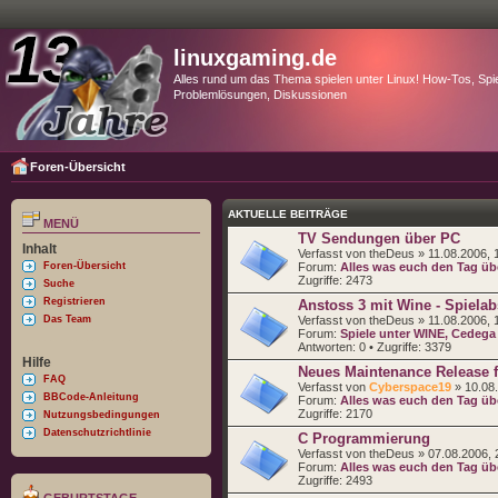
linuxgaming.de
Alles rund um das Thema spielen unter Linux! How-Tos, Spie
Problemlösungen, Diskussionen
Foren-Übersicht
AKTUELLE BEITRÄGE
MENÜ
TV Sendungen über PC
Inhalt
Verfasst von theDeus » 11.08.2006, 
Foren-Übersicht
Forum:
Alles was euch den Tag übe
Zugriffe:
2473
Suche
Registrieren
Anstoss 3 mit Wine - Spielab
Das Team
Verfasst von theDeus » 11.08.2006, 
Forum:
Spiele unter WINE, Cedeg
Antworten:
0
• Zugriffe:
3379
Hilfe
Neues Maintenance Release 
FAQ
Verfasst von
Cyberspace19
» 10.08.
BBCode-Anleitung
Forum:
Alles was euch den Tag übe
Zugriffe:
2170
Nutzungsbedingungen
Datenschutzrichtlinie
C Programmierung
Verfasst von theDeus » 07.08.2006, 
Forum:
Alles was euch den Tag übe
Zugriffe:
2493
GEBURTSTAGE