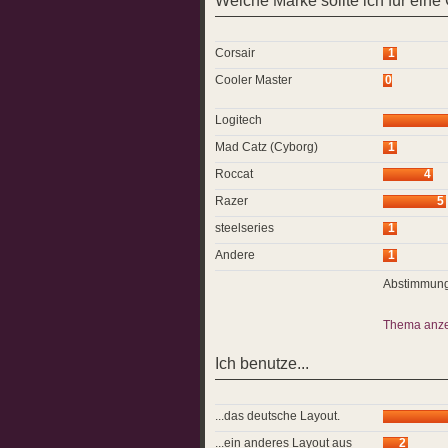
Welche Marke sollte ich für ein
Corsair
1
Cooler Master
0
Logitech
Mad Catz (Cyborg)
1
Roccat
4
Razer
5
steelseries
1
Andere
1
Abstimmung
Thema anz
Ich benutze...
...das deutsche Layout.
...ein anderes Layout aus
2