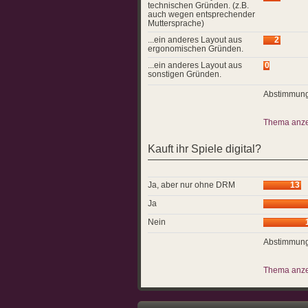
technischen Gründen. (z.B.
auch wegen entsprechender
Muttersprache)
...ein anderes Layout aus
2
ergonomischen Gründen.
...ein anderes Layout aus
0
sonstigen Gründen.
Abstimmung
Thema anz
Kauft ihr Spiele digital?
Ja, aber nur ohne DRM
13
Ja
Nein
Abstimmung
Thema anz