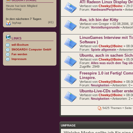
ATI Radeon Linux Display Dri
Heute hat kein Mitglied
Verfasst von
Cheeky@Boinc
» 29.0
Geburtstag
Forum:
Hardware/Peripherie
• Antw
In den nächsten 7 Tagen
Ave, ich bin der Kitty
(41)
Isyhap
Verfasst von Gregor » 02.08.2006, 1
Forum:
Vorstellungsrunde
• Antwor
LinuxGames Interview mit Ti
LINKS
Software )
wdl-Bochum
Verfasst von
Cheeky@Boinc
» 08.0
Forum:
Spiele allgemein
• Antworte
SNOGARD® Computer GmbH
Fan werden
Ubuntu, auch in sachen Siche
Impressum
Verfasst von
Cheeky@Boinc
» 05.0
Forum:
Alles was euch den Tag übe
Zugriffe:
2949
Freespire 1.0 ist Fertig! Co
Linspire.
Verfasst von
Cheeky@Boinc
» 08.0
Forum:
Neuigkeiten
• Antworten:
0
•
Ubuntu-Live-CDs selber erste
Verfasst von
Cheeky@Boinc
» 08.0
Forum:
Neuigkeiten
• Antworten:
2
•
5425 Themen • Seite
UMFRAGE