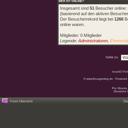
WER IST ONLINE?
Insgesamt sind
51
Besucher online: 0
(basierend auf den aktiven Besucher
Der Besucherrekord liegt bei
1266
Be
online waren.
Mitglieder: 0 Mitglieder
Legende:
Administratoren
,
Ehrenmitg
Gehe zu:
board3 Port
© www.linuxgaming.de - Powered
Pro Ubuntu 
Deutsche 
Foren-Übersicht
Da