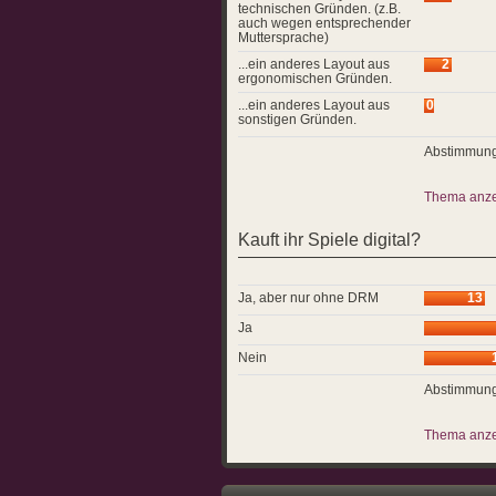
technischen Gründen. (z.B.
auch wegen entsprechender
Muttersprache)
...ein anderes Layout aus
2
ergonomischen Gründen.
...ein anderes Layout aus
0
sonstigen Gründen.
Abstimmung
Thema anz
Kauft ihr Spiele digital?
Ja, aber nur ohne DRM
13
Ja
Nein
Abstimmung
Thema anz