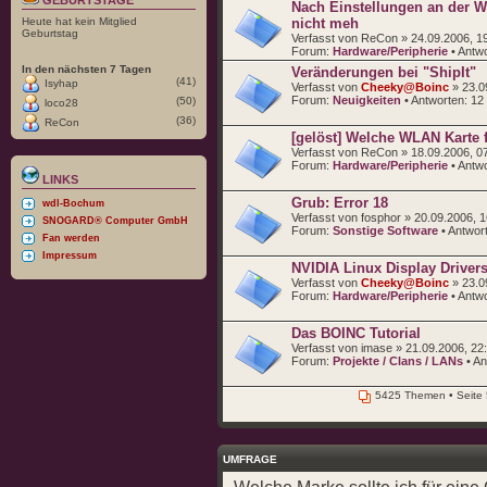
Nach Einstellungen an der 
Heute hat kein Mitglied
nicht meh
Geburtstag
Verfasst von ReCon » 24.09.2006, 1
Forum:
Hardware/Peripherie
• Antw
In den nächsten 7 Tagen
Veränderungen bei "ShipIt"
(41)
Isyhap
Verfasst von
Cheeky@Boinc
» 23.0
Forum:
Neuigkeiten
• Antworten:
12
(50)
loco28
(36)
ReCon
[gelöst] Welche WLAN Karte 
Verfasst von ReCon » 18.09.2006, 0
Forum:
Hardware/Peripherie
• Antw
LINKS
Grub: Error 18
wdl-Bochum
Verfasst von fosphor » 20.09.2006, 1
SNOGARD® Computer GmbH
Forum:
Sonstige Software
• Antwor
Fan werden
Impressum
NVIDIA Linux Display Drivers
Verfasst von
Cheeky@Boinc
» 23.0
Forum:
Hardware/Peripherie
• Antw
Das BOINC Tutorial
Verfasst von imase » 21.09.2006, 22
Forum:
Projekte / Clans / LANs
• An
5425 Themen • Seite
UMFRAGE