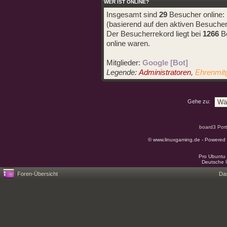
WER IST ONLINE?
Insgesamt sind
29
Besucher online: 1
(basierend auf den aktiven Besucher
Der Besucherrekord liegt bei
1266
Be
online waren.
Mitglieder:
Google [Bot]
Legende:
Administratoren
,
Ehrenmitg
Gehe zu:
board3 Port
© www.linuxgaming.de - Powered
Pro Ubuntu 
Deutsche 
Foren-Übersicht
Da