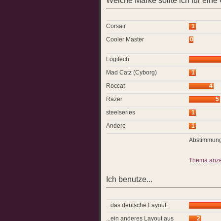
Welche Marke sollte ich für ein
Corsair
1
Cooler Master
0
Logitech
Mad Catz (Cyborg)
1
Roccat
4
Razer
5
steelseries
1
Andere
1
Abstimmung
Thema anz
Ich benutze...
...das deutsche Layout.
...ein anderes Layout aus
2