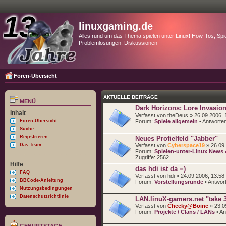
linuxgaming.de
Alles rund um das Thema spielen unter Linux! How-Tos, Spie
Problemlösungen, Diskussionen
Foren-Übersicht
AKTUELLE BEITRÄGE
MENÜ
Dark Horizons: Lore Invasio
Inhalt
Verfasst von theDeus » 26.09.2006, 
Foren-Übersicht
Forum:
Spiele allgemein
• Antworte
Suche
Registrieren
Neues Profielfeld "Jabber"
Das Team
Verfasst von
Cyberspace19
» 26.09.
Forum:
Spielen-unter-Linux News
Zugriffe:
2562
Hilfe
das hdi ist da =)
FAQ
Verfasst von hdi » 24.09.2006, 13:58
BBCode-Anleitung
Forum:
Vorstellungsrunde
• Antwor
Nutzungsbedingungen
Datenschutzrichtlinie
LAN.linuX-gamers.net "take 
Verfasst von
Cheeky@Boinc
» 23.0
Forum:
Projekte / Clans / LANs
• An
GEBURTSTAGE