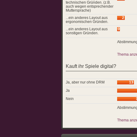
technischen Gründen. (z.B.
auch wegen entsprechender
Muttersprache)
...ein anderes Layout aus
2
ergonomischen Gründen.
...ein anderes Layout aus
0
sonstigen Gründen.
Abstimmung
Thema anz
Kauft ihr Spiele digital?
Ja, aber nur ohne DRM
13
Ja
Nein
Abstimmung
Thema anz