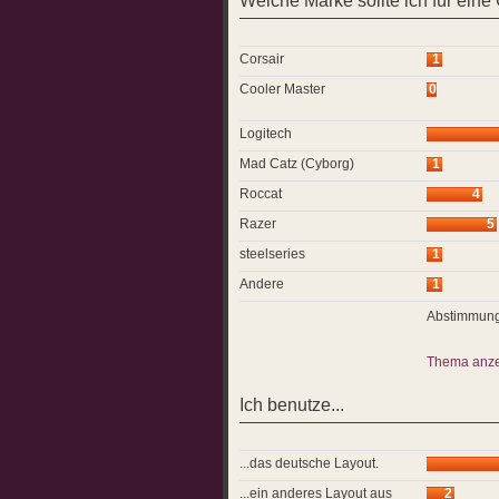
Welche Marke sollte ich für ein
Corsair
1
Cooler Master
0
Logitech
Mad Catz (Cyborg)
1
Roccat
4
Razer
5
steelseries
1
Andere
1
Abstimmung
Thema anz
Ich benutze...
...das deutsche Layout.
...ein anderes Layout aus
2