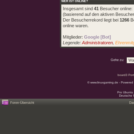
WER IST ONLINE?
Insgesamt sind
41
Besucher online: 1
(basierend auf den aktiven Besucher
Der Besucherrekord liegt bei
1266
Be
online waren.
Mitglieder:
Google [Bot]
Legende:
Administratoren
,
Ehrenmitg
Gehe zu:
board3 Port
© www.linuxgaming.de - Powered
Pro Ubuntu 
Deutsche 
Foren-Übersicht
Da