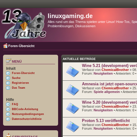
linuxgaming.de
Alles rund um das Thema spielen unter Linux! How-Tos, Spie
Problemlösungen, Diskussionen
Foren-Übersicht
AKTUELLE BEITRÄGE
MENÜ
Wine 5.21 (development) veröf
Inhalt
Verfasst von
ChemicalBrother
» 08.
Foren-Übersicht
Forum:
Neuigkeiten
• Antworten:
0
•
Suche
Registrieren
Amnesia ist jetzt open-sourc
Das Team
Verfasst von
ChemicalBrother
» 25.
Forum:
Spiele allgemein
• Antworte
Hilfe
Wine 5.20 (development) veröf
FAQ
Verfasst von
ChemicalBrother
» 23.
BBCode-Anleitung
Forum:
Neuigkeiten
• Antworten:
0
•
Nutzungsbedingungen
Datenschutzrichtlinie
Proton 5.13 veröffentlicht
Verfasst von
ChemicalBrother
» 15.
Forum:
Neuigkeiten
• Antworten:
0
•
GEBURTSTAGE