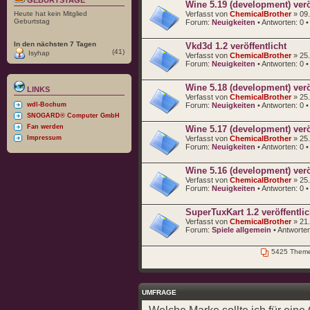
Wine 5.19 (development) veröf
Heute hat kein Mitglied
Verfasst von
ChemicalBrother
» 09.
Geburtstag
Forum:
Neuigkeiten
• Antworten:
0
•
In den nächsten 7 Tagen
Vkd3d 1.2 veröffentlicht
(41)
Isyhap
Verfasst von
ChemicalBrother
» 25.
Forum:
Neuigkeiten
• Antworten:
0
•
Wine 5.18 (development) veröf
LINKS
Verfasst von
ChemicalBrother
» 25.
wdl-Bochum
Forum:
Neuigkeiten
• Antworten:
0
•
SNOGARD® Computer GmbH
Fan werden
Wine 5.17 (development) veröf
Impressum
Verfasst von
ChemicalBrother
» 25.
Forum:
Neuigkeiten
• Antworten:
0
•
Wine 5.16 (development) veröf
Verfasst von
ChemicalBrother
» 25.
Forum:
Neuigkeiten
• Antworten:
0
•
SuperTuxKart 1.2 veröffentlic
Verfasst von
ChemicalBrother
» 21.
Forum:
Spiele allgemein
• Antworte
5425 Theme
UMFRAGE