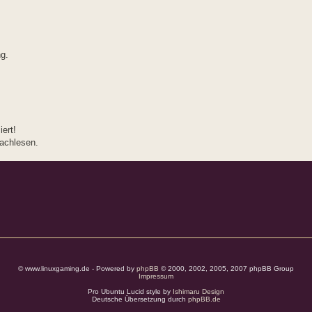
ng.
ert!
achlesen.
© www.linuxgaming.de - Powered by
phpBB
© 2000, 2002, 2005, 2007 phpBB Group
Impressum
Pro Ubuntu Lucid style by
Ishimaru Design
Deutsche Übersetzung durch
phpBB.de