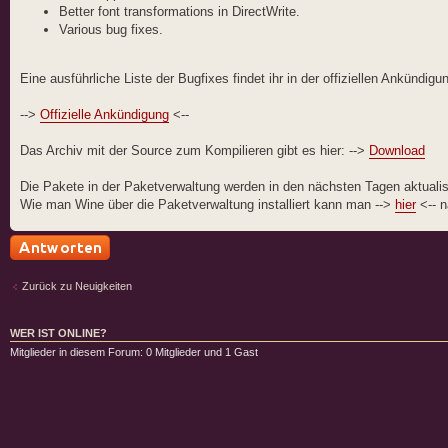
Better font transformations in DirectWrite.
Various bug fixes.
Eine ausführliche Liste der Bugfixes findet ihr in der offiziellen Ankündigu
-->
Offizielle Ankündigung
<--
Das Archiv mit der Source zum Kompilieren gibt es hier: -->
Download
Die Pakete in der Paketverwaltung werden in den nächsten Tagen aktualisi
Wie man Wine über die Paketverwaltung installiert kann man -->
hier
<-- n
Antwort schreiben
Zurück zu Neuigkeiten
WER IST ONLINE?
Mitglieder in diesem Forum: 0 Mitglieder und 1 Gast