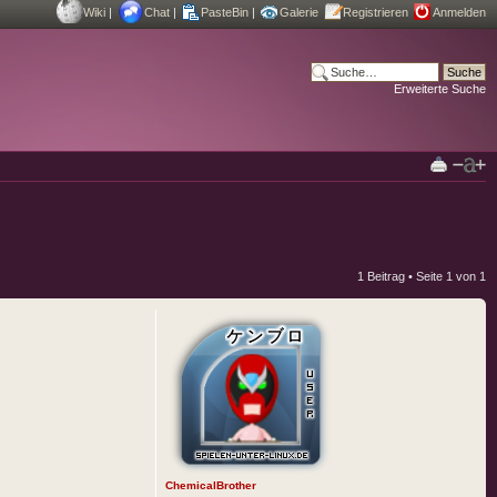
Wiki
|
Chat
|
PasteBin
|
Galerie
Registrieren
Anmelden
Erweiterte Suche
1 Beitrag • Seite
1
von
1
ChemicalBrother