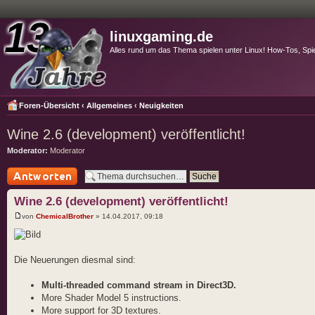
linuxgaming.de
Alles rund um das Thema spielen unter Linux! How-Tos, Spi
Foren-Übersicht
‹
Allgemeines
‹
Neuigkeiten
Wine 2.6 (development) veröffentlicht!
Moderator:
Moderator
Antwort schreiben
Wine 2.6 (development) veröffentlicht!
von
ChemicalBrother
» 14.04.2017, 09:18
Die Neuerungen diesmal sind:
Multi-threaded command stream in Direct3D.
More Shader Model 5 instructions.
More support for 3D textures.