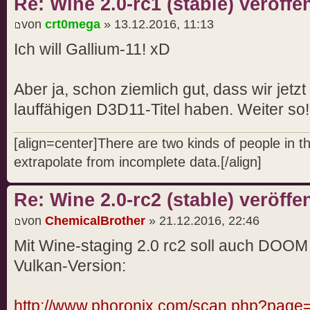
Re: Wine 2.0-rc1 (stable) veröffen
von
crt0mega
» 13.12.2016, 11:13
Ich will Gallium-11! xD
Aber ja, schon ziemlich gut, dass wir jetz
lauffähigen D3D11-Titel haben. Weiter so!
[align=center]There are two kinds of people in 
extrapolate from incomplete data.[/align]
Re: Wine 2.0-rc2 (stable) veröffen
von
ChemicalBrother
» 21.12.2016, 22:46
Mit Wine-staging 2.0 rc2 soll auch DOOM
Vulkan-Version:
http://www.phoronix.com/scan.php?page=