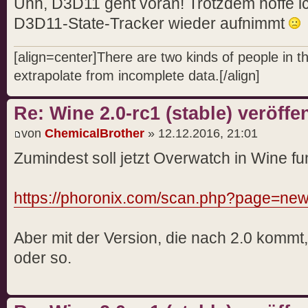
Uhh, D3D11 geht voran! Trotzdem hoffe ic
D3D11-State-Tracker wieder aufnimmt
[align=center]There are two kinds of people in 
extrapolate from incomplete data.[/align]
Re: Wine 2.0-rc1 (stable) veröffen
von
ChemicalBrother
» 12.12.2016, 21:01
Zumindest soll jetzt Overwatch in Wine fu
https://phoronix.com/scan.php?page=news
Aber mit der Version, die nach 2.0 kommt,
oder so.