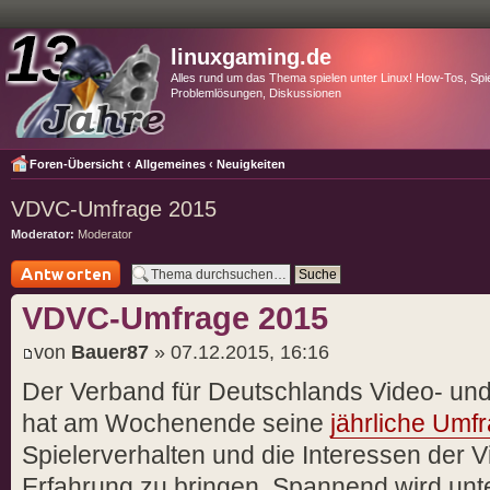
linuxgaming.de
Alles rund um das Thema spielen unter Linux! How-Tos, Spie
Problemlösungen, Diskussionen
Foren-Übersicht
‹
Allgemeines
‹
Neuigkeiten
VDVC-Umfrage 2015
Moderator:
Moderator
Antwort schreiben
VDVC-Umfrage 2015
von
Bauer87
» 07.12.2015, 16:16
Der Verband für Deutschlands Video- un
hat am Wochenende seine
jährliche Umf
Spielerverhalten und die Interessen der V
Erfahrung zu bringen. Spannend wird un