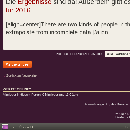
Die
Ergebnisse
sind da! Außerdem gibt es
für 2016
.
[align=center]There are two kinds of people in 
extrapolate from incomplete data.[/align]
Beiträge der letzten Zeit anzeigen:
Antwort schreiben
Zurück zu Neuigkeiten
WER IST ONLINE?
Mitglieder in diesem Forum: 0 Mitglieder und 11 Gäste
© www.linuxgaming.de - Powered
Pro Ubuntu 
Deutsche 
Foren-Übersicht
Da