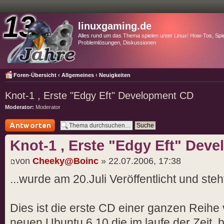
linuxgaming.de
Alles rund um das Thema spielen unter Linux! How-Tos, Spie
Problemlösungen, Diskussionen
Foren-Übersicht
‹
Allgemeines
‹
Neuigkeiten
Knot-1 , Erste "Edgy Eft" Development CD
Moderator:
Moderator
Antwort schreiben
Knot-1 , Erste "Edgy Eft" Dev
von
Cheeky@Boinc
» 22.07.2006, 17:38
...wurde am 20.Juli Veröffentlicht und st
Dies ist die erste CD einer ganzen Rei
neuen Ubuntu 6.10 die im laufe der Zeit, b